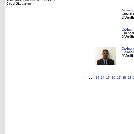
AutoCad Version wie der deutsche
Geschäftspartner.
Mohama
Universi
2 Veröff
Dr.-Ing.
Hochsch
3 Veröff
Dr.-Ing.
Gaswärme
0 Veröff
<<
. . . .
13
14
15
16
17
18
19