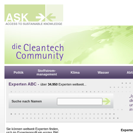
Stoffstrom-
Politik
Klima
Wasser
Abfa
management
Experten ABC -
über
34.950
Experten weltweit...
„
d
Suche nach Namen
un
in
Sie können weltweit Experten finden,
Experte
sich im Expertenprofil ein erstes Bild