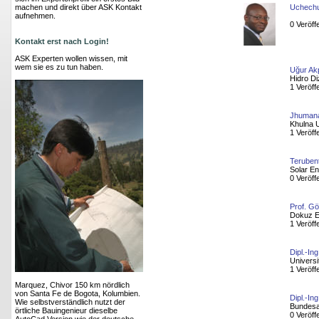
machen und direkt über ASK Kontakt
Uchechu
aufnehmen.
0 Veröff
Kontakt erst nach Login!
ASK Experten wollen wissen, mit
wem sie es zu tun haben.
Uğur Ak
Hidro D
1 Veröff
Jhumana
Khulna U
1 Veröff
Teruben
Solar E
0 Veröff
Prof. G
Dokuz Ey
1 Veröff
Dipl.-Ing
Universi
1 Veröff
Marquez, Chivor 150 km nördlich
von Santa Fe de Bogota, Kolumbien.
Dipl.-Ing
Wie selbstverständlich nutzt der
Bundesa
örtliche Bauingenieur dieselbe
0 Veröff