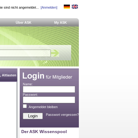
ie sind nicht angemeldet...
[Anmelden]
Über ASK
My ASK
 Altlasten
Name:
Passwort:
Angemeldet bleiben
Passwort vergessen?
Der ASK Wissenspool