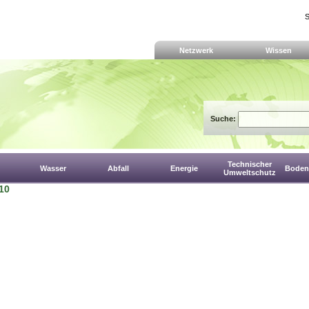
S
Netzwerk
Wissen
Suche:
Technischer
Wasser
Abfall
Energie
Boden,
Umweltschutz
10