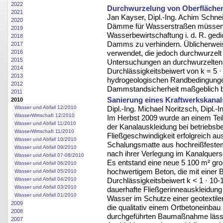
2022
Durchwurzelung von Oberfläche
2021
Jan Kayser, Dipl.-Ing. Achim Schne
2020
Dämme für Wasserstraßen müssen a
2019
Wasserbewirtschaftung i. d. R. ge
2018
Damms zu verhindern. Üblicherweis
2017
2016
verwendet, die jedoch durchwurzelt
2015
Untersuchungen an durchwurzelten 
2014
Durchlässigkeitsbeiwert von k = 5 
2013
hydrogeologischen Randbedingunge
2012
Dammstandsicherheit maßgeblich b
2011
Sanierung eines Kraftwerkskanal
2010
Wasser und Abfall 12/2010
Dipl.-Ing. Michael Noritzsch, Dipl.
WasserWirtschaft 12/2010
Im Herbst 2009 wurde an einem Teil
Wasser und Abfall 11/2010
der Kanalauskleidung bei betriebsb
WasserWirtschaft 11/2010
Fließgeschwindigkeit erfolgreich a
Wasser und Abfall 10/2010
Schalungsmatte aus hochreißfestem
Wasser und Abfall 09/2010
nach ihrer Verlegung im Kanalquersc
Wasser und Abfall 07-08/2010
Es entstand eine neue 5 100 m² gr
Wasser und Abfall 06/2010
hochwertigem Beton, die mit einer 
Wasser und Abfall 05/2010
Wasser und Abfall 04/2010
Durchlässigkeitsbeiwert k < 1 · 10
Wasser und Abfall 03/2010
dauerhafte Fließgerinneauskleidung e
Wasser und Abfall 01/2010
Wasser im Schutze einer geotextil
2009
die qualitativ einem Ortbetoneinbau
2008
durchgeführten Baumaßnahme lässt s
2007