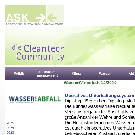
Stoffstrom-
Politik
Klima
Wasser
Abfa
management
WasserWirtschaft 12/2010
Operatives Unterhaltungssystem 
Dipl.-Ing. Jörg Huber, Dipl.-Ing. Mat
Die Bundeswasserstraße Neckar feie
Verkehrsfreigabe des Abschnitts v
große Anzahl der Wehre und Schleus
Die Herausforderung des Wasser- u
2025
es, durch ein operatives Unterhalt
2024
2023
betriebssicheren Zustand zu erhalte