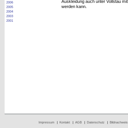
Auskleidung auch unter Vollstau mit
2006
werden kann.
2005
2004
2003
2001
Impressum
|
Kontakt
|
AGB
|
Datenschutz
|
Bildnachweis