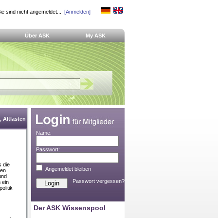
ie sind nicht angemeldet...
[Anmelden]
Über ASK
My ASK
 Altlasten
Name:
Passwort:
s die
Angemeldet bleiben
nen
und
Passwort vergessen?
 ein
olitik
Der ASK Wissenspool