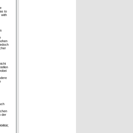
he
as to
 with
as
e
 hohen
jedoch
ucher
nicht
tellen
wobei
ndere
e
auch
ichen
n der
lität;