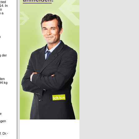
cted
14. In
to
h a
.
n
g der
den
94 kg
e
agen
. Dr.-