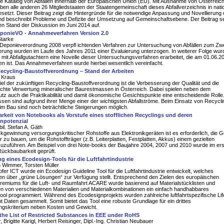
e Katalog von Abfällen innerhalb der Europäischen Union (EU). Mit Ausnahme von Österreic
ben alle anderen 26 Mitgliedstaaten der Staatengemeinschaft dieses Abfallverzeichnis in nati
etzt. Dieser Beitrag zeigt die Hintergründe für die notwendige Anpassung und Novellierung
nd beschreibt Probleme und Defizite der Umsetzung auf Gemeinschaftsebene. Der Beitrag se
en Stand der Diskussion im Juni 2014 auf.
eponieVO - Annahmeverfahren Version 2.0
Starke
r Deponieverordnung 2008 verpfl ichtenden Verfahren zur Untersuchung von Abfällen zum Z
rung wurden im Laufe des Jahres 2011 einer Evaluierung unterzogen. In weiterer Folge wur
it Abfallgutachtern eine Novelle dieser Untersuchungsverfahren erarbeitet, die am 01.06.20
ten ist. Das Annahmeverfahren wurde hierbei wesentlich vereinfacht.
ecycling-Baustoffverordnung – Stand der Arbeiten
a Kraus
el der zukünftigen Recycling-Baustoffverordnung ist die Verbesserung der Qualität und die
chte Verwertung mineralischer Baurestmassen in Österreich. Dabei spielen neben dem
z auch die Praktikabilität und damit ökonomische Gesichtspunkte eine entscheidende Rolle
en sind aufgrund ihrer Menge einer der wichtigsten Abfallströme. Beim Einsatz von Recycli
im Bau sind noch beträchtliche Steigerungen möglich.
keit von Notebooks als Vorstufe eines stofflichen Recyclings und deren
npotenzial
bil. Stefan A. Gäth
kgewinnung versorgungskritischer Rohstoffe aus Elektronikgeräten ist es erforderlich, die G
 zu bauen, um die Rohstoffträger (z.B. Leiterplatten, Festplatten, Akkus) einem gezielten
zuzuführen. Am Beispiel von drei Note-books der Baujahre 2004, 2007 und 2010 wurde im er
 Rückbaubarkeit geprüft.
g eines Ecodesign-Tools für die Luftfahrtindustrie
n Wimmer, Torsten Müller
er ICT wurde ein Ecodesign Guideline Tool für die Luftfahrtindustrie entwickelt, welches
en über „grüne Lösungen“ zur Verfügung stellt. Entsprechend den Zielen des europäischen
remiums für die Luft- und Raumfahrt ACARE wurde basierend auf Materialstücklisten und
n von verschiedenen Materialien und Materialkombinationen ein einfach handhabbares
ol programmiert. Während des Ecodesignprojekts wurden zahlreiche luftfahrtspezifische Lif
Daten gesammelt. Somit bietet das Tool eine robuste Grundlage für ein drittes
ngskriterium neben Kosten und Gewicht.
the List of Restricted Substances in EEE under RoHS
 Brigitte Karigl, Herbert Reisinger, Dipl.-Ing. Christian Neubauer