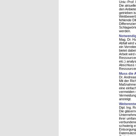
Univ.-Prof.
Die aktuell
den Anbiet
getrieben i
Wettbewerbs
fehlende Di
Differenzi
Schlagwörte
werden.
Notwendige
Mag. Dr. Ha
Abfall wird
ein Vorreit
bietet dabe
Arbeit wird
Ressourcene
etc.) analy
Abschluss 
Ressourcene
Muss die A
Dr. Andreas
Mit der Ric
Maßnahmen i
eine einfac
vermeiden s
Vermeidung
ansteigt.
Weiterent
Dipl. Ing. R
Die gläsern
Unternehme
ihrer umfan
verbundenen
schwierig 
Entsorgung
Datensätzen