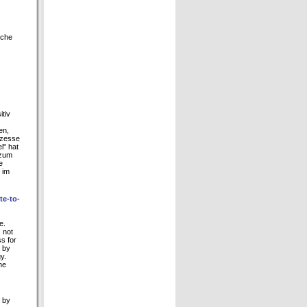
sche
itiv
en,
rozesse
l" hat
 zum
e
 im
te-to-
e.
 not
s for
 by
y.
ne
d by