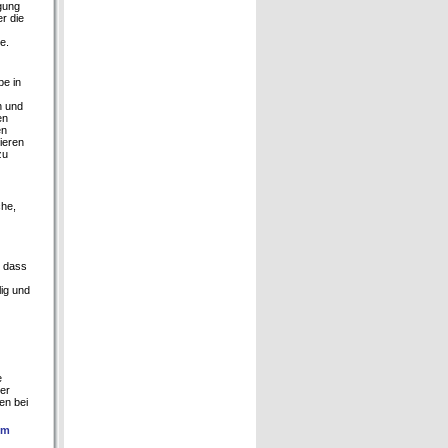
rgung
r die
e.
be in
n und
en
en
ieren
zu
che,
, dass
ig und
e
er
en bei
im