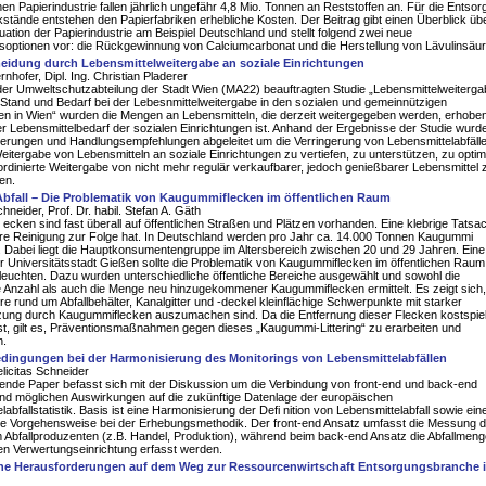
en Papierindustrie fallen jährlich ungefähr 4,8 Mio. Tonnen an Reststoffen an. Für die Entso
stände entstehen den Papierfabriken erhebliche Kosten. Der Beitrag gibt einen Überblick übe
tuation der Papierindustrie am Beispiel Deutschland und stellt folgend zwei neue
soptionen vor: die Rückgewinnung von Calciumcarbonat und die Herstellung von Lävulinsäur
eidung durch Lebensmittelweitergabe an soziale Einrichtungen
rnhofer, Dipl. Ing. Christian Pladerer
der Umweltschutzabteilung der Stadt Wien (MA22) beauftragten Studie „Lebensmittelweiterga
Stand und Bedarf bei der Lebesnmittelweitergabe in den sozialen und gemeinnützigen
en in Wien“ wurden die Mengen an Lebensmitteln, die derzeit weitergegeben werden, erhobe
r Lebensmittelbedarf der sozialen Einrichtungen ist. Anhand der Ergebnisse der Studie wurd
gerungen und Handlungsempfehlungen abgeleitet um die Verringerung von Lebensmittelabfäll
eitergabe von Lebensmitteln an soziale Einrichtungen zu vertiefen, zu unterstützen, zu optim
rdinierte Weitergabe von nicht mehr regulär verkaufbarer, jedoch genießbarer Lebensmittel 
en.
Abfall – Die Problematik von Kaugummiflecken im öffentlichen Raum
hneider, Prof. Dr. habil. Stefan A. Gäth
ecken sind fast überall auf öffentlichen Straßen und Plätzen vorhanden. Eine klebrige Tatsa
ure Reinigung zur Folge hat. In Deutschland werden pro Jahr ca. 14.000 Tonnen Kaugummi
 Dabei liegt die Hauptkonsumentengruppe im Altersbereich zwischen 20 und 29 Jahren. Eine
er Universitätsstadt Gießen sollte die Problematik von Kaugummiflecken im öffentlichen Raum
euchten. Dazu wurden unterschiedliche öffentliche Bereiche ausgewählt und sowohl die
 Anzahl als auch die Menge neu hinzugekommener Kaugummiflecken ermittelt. Es zeigt sich
e rund um Abfallbehälter, Kanalgitter und -deckel kleinflächige Schwerpunkte mit starker
ung durch Kaugummiflecken auszumachen sind. Da die Entfernung dieser Flecken kostspiel
ist, gilt es, Präventionsmaßnahmen gegen dieses „Kaugummi-Littering“ zu erarbeiten und
n.
ingungen bei der Harmonisierung des Monitorings von Lebensmittelabfällen
elicitas Schneider
ende Paper befasst sich mit der Diskussion um die Verbindung von front-end und back-end
nd möglichen Auswirkungen auf die zukünftige Datenlage der europäischen
labfallstatistik. Basis ist eine Harmonisierung der Defi nition von Lebensmittelabfall sowie ein
e Vorgehensweise bei der Erhebungsmethodik. Der front-end Ansatz umfasst die Messung d
m Abfallproduzenten (z.B. Handel, Produktion), während beim back-end Ansatz die Abfallmeng
gen Verwertungseinrichtung erfasst werden.
che Herausforderungen auf dem Weg zur Ressourcenwirtschaft Entsorgungsbranche 