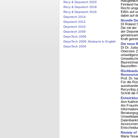
maßgeblich
Recy & Depotech 2020
Finnland ha
Recy & Depotech 2018
Recht umges
EAVs auf u
Recy & Depotech 2016
dabei auf d
Depotech 2014
Novelle D
Depotech 2012
DI Roland 
Depotech 2010
Die mit de
der Deponie
Depotech 2008
gemeinsam m
DepoTech 2006
Kraft getre
DepoTech 2006: Abstracts in English
Die neue R
DepoTech 2004
DI Dr. Jutt
Oberstes Zi
umweltgere
Umweltschut
Baurestmass
Baustoffen 
Rückbaubar
Ressource
Prof. Dr. ha
Für die Rüc
auseinander
Recycling 
Schritt die
Entwicklun
Ann-Kathri
Am Fraunhof
Information
Beratungsg
Umweltdate
Datenbankto
Assessment 
Entscheidu
Review of 
Maria Tesar,