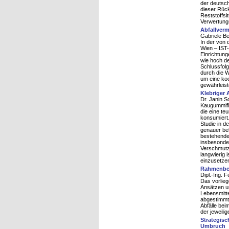
der deutsch
dieser Rück
Reststoffsi
Verwertung
Abfallverm
Gabriele Be
In der von 
Wien – IST-
Einrichtung
wie hoch de
Schlussfol
durch die W
um eine koo
gewährleist
Klebriger 
Dr. Janin Sc
Kaugummifl 
die eine te
konsumiert.
Studie in d
genauer bel
bestehende
insbesonder
Verschmutz
langwierig 
einzusetze
Rahmenbed
Dipl.-Ing. F
Das vorlieg
Ansätzen u
Lebensmitte
abgestimmt
Abfälle bei
der jeweili
Strategis
Umbruch