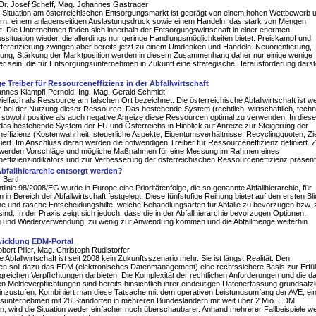
 Dr. Josef Scheff, Mag. Johannes Gastrager
e Situation am österreichischen Entsorgungsmarkt ist geprägt von einem hohen Wettbewerb u
ern, einem anlagenseitigen Auslastungsdruck sowie einem Handeln, das stark von Mengen
st. Die Unternehmen finden sich innerhalb der Entsorgungswirtschaft in einer enormen
situation wieder, die allerdings nur geringe Handlungsmöglichkeiten bietet. Preiskampf und
fferenzierung zwingen aber bereits jetzt zu einem Umdenken und Handeln. Neuorientierung,
erung, Stärkung der Marktposition werden in diesem Zusammenhang daher nur einige wenige
r sein, die für Entsorgungsunternehmen in Zukunft eine strategische Herausforderung darst
 Treiber für Ressourceneffizienz in der Abfallwirtschaft
nnes Klampfl-Pernold, Ing. Mag. Gerald Schmidt
 vielfach als Ressource am falschen Ort bezeichnet. Die österreichische Abfallwirtschaft ist we
er bei der Nutzung dieser Ressource. Das bestehende System (rechtlich, wirtschaftlich, techn
i sowohl positive als auch negative Anreize diese Ressourcen optimal zu verwenden. In diese
 das bestehende System der EU und Österreichs in Hinblick auf Anreize zur Steigerung der
ffizienz (Kostenwahrheit, steuerliche Aspekte, Eigentumsverhältnisse, Recyclingquoten, Zi
siert. Im Anschluss daran werden die notwendigen Treiber für Ressourceneffizienz definiert.
werden Vorschläge und mögliche Maßnahmen für eine Messung im Rahmen eines
ffizienzindikators und zur Verbesserung der österreichischen Ressourceneffizienz präsenti
bfallhierarchie entsorgt werden?
 Bartl
htlinie 98/2008/EG wurde in Europe eine Prioritätenfolge, die so genannte Abfallhierarchie, für
n Bereich der Abfallwirtschaft festgelegt. Diese fünfstufige Reihung bietet auf den ersten Bl
he und rasche Entscheidungshilfe, welche Behandlungsarten für Abfälle zu bevorzugen bzw. 
ind. In der Praxis zeigt sich jedoch, dass die in der Abfallhierarchie bevorzugen Optionen,
 und Wiederverwendung, zu wenig zur Anwendung kommen und die Abfallmenge weiterhin
wicklung EDM-Portal
obert Piller, Mag. Christoph Rudlstorfer
e Abfallwirtschaft ist seit 2008 kein Zukunftsszenario mehr. Sie ist längst Realität. Den
n soll dazu das EDM (elektronisches Datenmanagement) eine rechtssichere Basis zur Erfül
greichen Verpflichtungen darbieten. Die Komplexität der rechtlichen Anforderungen und die d
 Meldeverpflichtungen sind bereits hinsichtlich ihrer eindeutigen Datenerfassung grundsätzl
einzustufen. Kombiniert man diese Tatsache mit dem operativen Leistungsumfang der AVE, e
sunternehmen mit 28 Standorten in mehreren Bundesländern mit weit über 2 Mio. EDM
, wird die Situation weder einfacher noch überschaubarer. Anhand mehrerer Fallbeispiele w