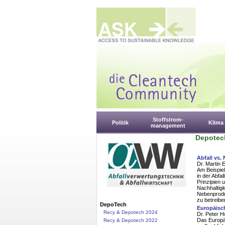
Stoffstrom-
Politik
Klima
management
Depotec
Abfall vs.
Dr. Martin 
Am Beispiel
in der Abf
Prinzipien 
Nachhaltigk
Nebenproduk
zu betreib
DepoTech
Europäisch
Recy & Depotech 2024
Dr. Peter 
Das Europäi
Recy & Depotech 2022