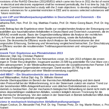
rovisions of the RoHS2-Directive (2011/65/EU) which came into force in 2011 the list of restri
n electrical and electronic equipment shall be reviewed periodically, the fi rst time by July 20
ropean Commission launched a study with the 2 main objectives: to develop a methodology 
d assess substances for a potential restriction in EEE and to assess selected substances wit
r future restriction.
g von LVP und Metallverpackungsabfällen in Deutschland und Österreich – Ein
zienzvergleich
 Katharina Reh, Hon. Prof. Dr.-Ing. Matthias Franke, Prof. Dr. Heinz-Georg Baum, Prof. Dr.-Ing
stich
ende Beitrag fast die Ergebnisse einer Studie zur vergleichenden Analyse der Entsorgung vo
abfällen aus haushaltsnahen Anfallstellen in Deutschland und Österreich zusammen, die im
 ARA AG erstellt wurde. Basis der Gegenüberstellung bildete die Analyse der rechtlichen
 in Form der jeweils geltenden Verpackungsverordnung, sowie die Aufstellung der
nzen. Die ökonomische Effizienz wurde durch Analyse der Kostenstrukturen der drei
ungsstufen Erfassung, Sortierung und Verwertung vergleichend betrachtet. Zur Einschätzun
en Effizienz wurden die resultierenden Treibhausgasemissionen und -einsparungen
stellt.
zwerk Tirol: Ergebnisse aus Pilotaktivitäten 2013
eissner, Dipl. Ing. Christian Pladerer
hreitet die Entwicklung eines Re-Use Netzwerkes voran. Im Jahr 2013 erfolgten die ersten
ngen in Tiroler Recyclinghöfen. Insgesamt wurden 23.589 kg potentieller Re-Use Ware von 
fen abtransportiert. In der Wiederaufbereitung mussten die sozialökonomischen Partner 3.8
ehr verkaufsfähigen Gegenständen entsorgen. Damit wurden 19.795 kg in die
nrichtungen weitergegeben und einer Wiederverwendung zugeführt.
ell MBA? – Ein Situationsbericht aus der Steiermark
osef Mitterwallner, Hofrat Dipl.-Ing. Dr. Wilhelm Himmel
ehende Überkapazitäten im Bereich der thermischen Abfallbehandlung und dem damit
den Preisverfall bei der Müllverbrennung, ist in der Steiermark zuletzt ein starker Trend zur
 der bestehenden MBA-Anlageninfrastruktur vom üblichen Endrottebetrieb zu einem
etrieb zu beobachten. Ziel der mechanisch-biologischen Behandlung ist damit nicht mehr di
ines deponiefähigen stabilisierten Abfalles, sondern lediglich dessen Trocknung für die
e thermische Verwertung. Von den sieben in der Steiermark in Betrieb befindlichen MBA-Anl
auf reinen Trocknungsbetrieb umgestellt.
fizienz in mechanisch-biologischen Abfallbehandlungsanlagen
Erdogan Coskun, Dr. Alexander Feil, Prof. Dr.-Ing. Thomas Pretz, Dr.-Ing. Martin Reiser, o. Prof
 Kranert