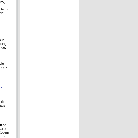
chV)
te für
die
 in
nding
nce,
die
tungs
e?
 die
raus.
ft an,
alten,
 Zudem
. In