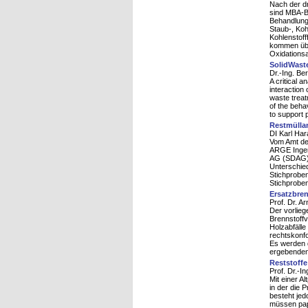
Nach der d
sind MBA-Be
Behandlungs
Staub-, Koh
Kohlenstoff
kommen übe
Oxidations
SolidWaste
Dr.-Ing. B
A critical 
interaction
waste treat
of the beha
to support 
Restmüllan
DI Karl Har
Vom Amt der
ARGE Ingen
AG (SDAG) 
Unterschied
Stichproben
Stichproben
Ersatzbren
Prof. Dr. A
Der vorlieg
Brennstoffv
Holzabfälle
rechtskonfo
Es werden d
ergebenden 
Reststoffe
Prof. Dr.-I
Mit einer A
in der die 
besteht je
müssen papi