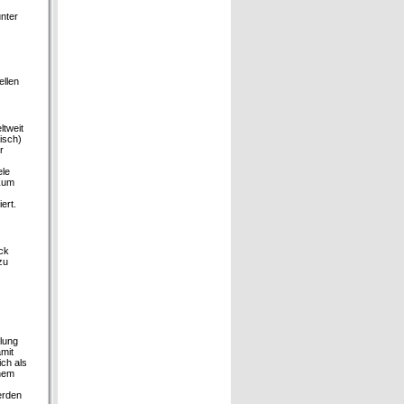
nter
ellen
ltweit
isch)
r
ele
 Zum
ert.
ick
zu
lung
amit
ich als
inem
erden