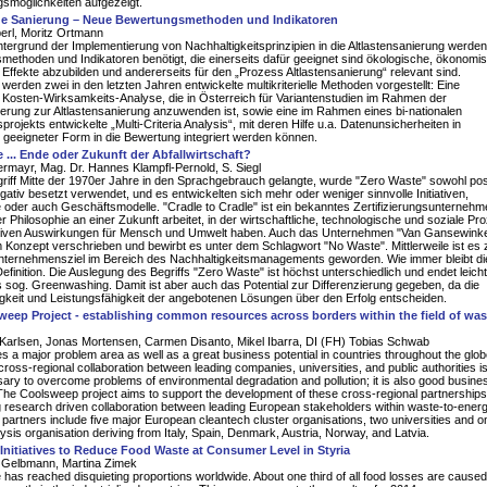
smöglichkeiten aufgezeigt.
ge Sanierung – Neue Bewertungsmethoden und Indikatoren
erl, Moritz Ortmann
tergrund der Implementierung von Nachhaltigkeitsprinzipien in die Altlastensanierung werden
ethoden und Indikatoren benötigt, die einerseits dafür geeignet sind ökologische, ökonomi
 Effekte abzubilden und andererseits für den „Prozess Altlastensanierung“ relevant sind.
t werden zwei in den letzten Jahren entwickelte multikriterielle Methoden vorgestellt: Eine
e Kosten-Wirksamkeits-Analyse, die in Österreich für Variantenstudien im Rahmen der
rung zur Altlastensanierung anzuwenden ist, sowie eine im Rahmen eines bi-nationalen
rojekts entwickelte „Multi-Criteria Analysis“, mit deren Hilfe u.a. Datenunsicherheiten in
geeigneter Form in die Bewertung integriert werden können.
 ... Ende oder Zukunft der Abfallwirtschaft?
termayr, Mag. Dr. Hannes Klampfl-Pernold, S. Siegl
griff Mitte der 1970er Jahre in den Sprachgebrauch gelangte, wurde "Zero Waste" sowohl pos
gativ besetzt verwendet, und es entwickelten sich mehr oder weniger sinnvolle Initiativen,
der auch Geschäftsmodelle. "Cradle to Cradle" ist ein bekanntes Zertifizierungsunternehm
er Philosophie an einer Zukunft arbeitet, in der wirtschaftliche, technologische und soziale P
tiven Auswirkungen für Mensch und Umwelt haben. Auch das Unternehmen "Van Gansewinke
 Konzept verschrieben und bewirbt es unter dem Schlagwort "No Waste". Mittlerweile ist es
Unternehmensziel im Bereich des Nachhaltigkeitsmanagements geworden. Wie immer bleibt di
efinition. Die Auslegung des Begriffs "Zero Waste" ist höchst unterschiedlich und endet leicht
 sog. Greenwashing. Damit ist aber auch das Potential zur Differenzierung gegeben, da die
keit und Leistungsfähigkeit der angebotenen Lösungen über den Erfolg entscheiden.
eep Project - establishing common resources across borders within the field of was
arlsen, Jonas Mortensen, Carmen Disanto, Mikel Ibarra, DI (FH) Tobias Schwab
 a major problem area as well as a great business potential in countries throughout the glob
cross-regional collaboration between leading companies, universities, and public authorities is
ary to overcome problems of environmental degradation and pollution; it is also good busines
he Coolsweep project aims to support the development of these cross-regional partnerships
g research driven collaboration between leading European stakeholders within waste-to-energ
 partners include five major European cleantech cluster organisations, two universities and o
lysis organisation deriving from Italy, Spain, Denmark, Austria, Norway, and Latvia.
Initiatives to Reduce Food Waste at Consumer Level in Styria
e Gelbmann, Martina Zimek
has reached disquieting proportions worldwide. About one third of all food losses are cause