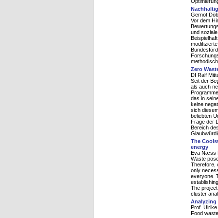
Optimierung
Nachhalti
Gernot Döb
Vor dem Hin
Bewertungsm
und soziale
Beispielhaf
modifiziert
Bundesförde
Forschungsp
methodisch 
Zero Waste
DI Ralf Mit
Seit der Be
als auch ne
Programme o
das in sein
keine nega
sich diesem
beliebten 
Frage der D
Bereich des
Glaubwürdig
The Coolsw
energy
Eva Næss K
Waste poses
Therefore, 
only necess
everyone. T
establishin
The project
cluster ana
Analyzing 
Prof. Ulrik
Food waste 