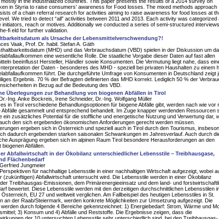
ostly in the industrialized countries. This paper presents the results of a 2014 survey on
taken in Styria to raise consumers’ awareness for Food losses. The mixed methods approach
sists of a chain referral research for activities aiming to raise awareness for food losses at t
vel. We tried to detect “all” activities between 2011 and 2013. Each activity was categorized 
e initiators, reach or motives. Additionally we conducted a series of semi-structured interviews
he-fi eld for further validation.
ltbarkeitsdatum als Ursache der Lebensmittelverschwendung?!
ces Vaak, Prof. Dr. habil. Stefan A. Gäth
thaltbarkeitsdatum (MHD) und das Verbrauchsdatum (VBD) spielen in der Diskussion um d
labfallaufkommen eine wesentliche Rolle. Die staatliche Vorgabe dieser Daten auf fast allen
teln beeinflusst Hersteller, Händler sowie Konsumenten. Die Vermutung liegt nahe, dass ein
 Interpretation der Daten - besonderes des MHD - speziell bei privaten Haushalten zu einem
elabfallaufkommen führt. Die durchgeführte Umfrage von Konsumenten in Deutschland zeigt 
iliges Ergebnis. 70 % der Befragten definierten das MHD korrekt. Lediglich 50 % der Verbra
nsicherheiten in Bezug auf die Bedeutung des VBD.
he Überlegungen zur Behandlung von biogenen Abfällen in Tirol
 Dr.-Ing. Anke Bockreis, Irene Schneider, Dr.-Ing. Wolfgang Müller
s in Tirol verschiedene Behandlungsoptionen für biogene Abfälle gibt, werden nach wie vor 
ne Abfälle gesammelt und entsprechend behandelt. Im Zuge knapper werdenden Ressourcen s
le ein zusätzliches Potential für die stoffliche und energetische Nutzung und Verwertung dar, 
 auch den sich ergebenden ökonomischen Anforderungen gerecht werden müssen.
rungen ergeben sich in Österreich und speziell auch in Tirol durch den Tourismus, insbeso
sich dadurch ergebenden starken saisonalen Schwankungen im Jahresverlauf. Auch durch di
che Ausprägung ergeben sich im alpinen Raum Tirol besondere Herausforderungen an den
 biogenen Abfällen.
der Abfallwirtschaft in der Ökobilanz unterschiedlicher Lebensstile – Treibhausgase,
und Flächenbedarf
 Gerfried Jungmeier
erspektiven für nachhaltige Lebensstile in einer nachhaltigen Wirtschaft aufgezeigt, wobei 
er (zukünftigen) Abfallwirtschaft untersucht wird. Die Lebensstile werden in einer Ökobilanz
h der Treibhausgas-Emissionen, dem Primärenergieeinsatz und dem land- und forstwirtschaftl
rf bewertet. Diese Lebensstile werden mit den derzeitigen durchschnittlichen Lebensstilen i
 Österreich, EU 27 und weltweit verglichen. Am Fallbeispiel des heutigen Lebensstiles in St.
n an der Raab/Steiermark, werden konkrete Möglichkeiten zur Umsetzung aufgezeigt. Die
 werden durch folgende 4 Bereiche gekennzeichnet: 1) Energiebedarf: Strom, Wärme und Mobi
mittel; 3) Konsum und 4) Abfälle und Reststoffe. Die Ergebnisse zeigen, dass die
rkungen der 10 untersuchten Lebensstile sehr unterschiedlich sind, bei den Treibhausgas-