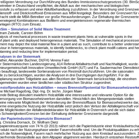
reißigsten Verordnung zur Durchführung des Bundes-Immissionsschutzgesetzes (30. BImS
treiber in Deutschland verpflichtet, die Abluft aus der mechanischen und biologischen
stufe zu erfassen und einer Abluftbehandlung zuzuführen. In der Verordnung sind Grenzwer
lenstoff- und Distickstoffoxid-Emissionen aus MBA festgelegt. Besonders der Grenzwert für 
fracht stellt die MBA-Betreiber vor große Herausforderungen. Zur Einhaltung der Grenzwerte
rwiegend Kombinationen aus Biofiltern und energieintensiven regenerativ-thermischen
anlagen (RTO) zum Einsatz.
Sim – Simulation of Solid Waste Treatment
ertram Zwisele, Carsten Böhm
analysis of mechanical processes in waste treatment plants hints at vulnerable spots in the
 of plant units and deployed heterogeneous materials. The Simulation of mechanical processes
ment may depict the total material flow in a plant and as such, contribute to a better understa
viour in heterogeneous materials, to identify bottlenecks, to check plant modifi cations and he
planning and reducing time for implementation period.
alysen in der Steiermark
ather, Alexander Buchner, DI(FH) Verena Faist
 Steiermärkischen Landesregierung, A14 Referat Abfallwirtschaft und Nachhaltigkeit, wurde 
ieurgemeinschaft Innovative Umwelttechnik GmbH (IUT) und Fa. Saubermacher Dienstleis
beauftragt, landesweite Sortieranalysen von Restmüll durchzuführen. Um die saisonalen
e zu berücksichtigen, wurden die Analysen in drei Durchgängen durchgeführt. Für die
planung wurden Teilgebiete aus allen Bezirken der Steiermark berücksichtigt, die einzelnen
gemeinden wurden einer ländlichen oder städtischen Struktur zugeordnet.
nstoffprodukte aus Holzabfällen – neues Brennstoffpotential für Biomasseheizwerk
rne Michael Ragoßnig, Dipl.-Ing. Dr. techn. Jürgen Maier
ende Beitrag diskutiert inwiefern Holzabfälle eine interessante und relevante Option für die
ersorgung von Biomasseheizwerken darstellen. Hinsichtlich des Mengenpotentials stellen
 eine relevante Möglichkeit der Verbreiterung der Brennstoffbasis für Biomasseheizwerke dar,
rme energetische Nutzung der Holzabfälle setzt jedoch den Verlust der Abfalleigenschaft vo
ie Möglichkeiten der Abfallendedeklaration für Holzabfälle in Österreich und die sich dabei
Schwierigkeiten/Grenzen bei der Einhaltung definierter Grenzwerte dargestellt.
 der Papierindustrie: Ungenutzte Biomasse?
ng. Christina Dornack, Dr. Wolfram Dietz
ltpapiereinsatzquote von 74 % (D 2013) nähert sich die Papierindustrie einer Kreislaufwirtscha
Produkt nach der Nutzungsphase wieder Faserrohstoffe sind. Um die Produktqualitäten zu erh
doch die Notwendigkeit, Fasern nach mehrfacher Nutzung aus dem Kreislauf auszusondern.
erfremde Bestandteile aus dem Altpapier abgetrennt werden. Hierdurch entstehen Reststoffe