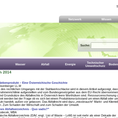
S
Netzwerk
Wissen
Suche:
Technischer
Wasser
Abfall
Energie
Boden,
Umweltschutz
h 2014
 Nebenprodukt – Eine Österreichische Geschichte
Eisenberger LL.M
 des rechtlichen Umganges mit der Stahlwerkschlacke wird in diesem Artikel aufgezeigt, das
allrahmenrichtlinie aufgestellten und vom Bundesgesetzgeber aus dem EU-Recht übernomme
und Grundsätze des Abfallrechts in Österreich leere Worthülsen sind. Ressourcenschonung 
eit werden bei der Frage ob es sich bei einem Produktionsrückstand um einen Abfall oder um
t handelt, außen vor gelassen. Das Abfallrecht wird dazu „missbraucht“ Markt- und Klientelp
en. Zum Schaden der Wirtschaft und zum Schaden der Umwelt.
es Abfallverzeichnis - Quo vadis?”
Hodecek, MBA
sche Abfallverzeichnis (EAV; engl.: List of Waste – LoW) ist seit mehr als einer Dekade der