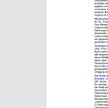
consumers m
activities 
applied con
consumer le
aspects lik
experts-in-t
Mindestha
M. Sc. Fran
Das Mindes
Lebensmitte
Nahrungsmit
fehlerhafte
Lebensmitt
ein gegente
gestehen U
Strategisc
Univ.-Prof.
Auch wenn e
alle bioge
diese Abfäl
diese aber
Herausforde
durch die 
geographis
Umgang mit
Die Rolle 
Energie- 
DR. techn.
Es werden P
die Rolle d
hinsichtlic
Flächenbeda
Steiermark,
Margarethe
Lebensstile
2) Nahrungs
Umweltauswi