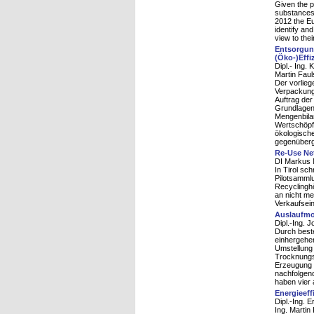
Given the p
substances i
2012 the Eu
identify an
view to thei
Entsorgun
(Öko-)Effi
Dipl.- Ing.
Martin Faul
Der vorlieg
Verpackungs
Auftrag der
Grundlagen,
Mengenbila
Wertschöpf
ökologisch
gegenüberge
Re-Use Net
DI Markus M
In Tirol sc
Pilotsammlu
Recyclinghö
an nicht m
Verkaufsei
Auslaufmod
Dipl.-Ing. J
Durch best
einhergehen
Umstellung
Trocknungsb
Erzeugung e
nachfolgend
haben vier 
Energieef
Dipl.-Ing. 
Ing. Martin