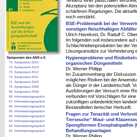
Tendenz einer pauschalen Verurteil
Akzeptanz bei den potenziellen Ab
schärferen Regelungen. Die aktuel
noch verstärkt.
BSE-Problematik bei der Verwer
sonstigen fleischhaltigen Abfälle
Ulrich Havekost, Dr. Radulf C. Ober
Im folgenden soll insbesondere auf 
Schlachtnebenprodukten bei der V
Lösungsansätze zur Verhinderung e
Hygieneprobleme und Risikobetr
Symposien des ANS e.V.
organischen Düngemitteln
75. Symposium 2014
74. Symposium 2013
Dr. Werner Philipp
73. Symposium 2012
Im Zusammenhang der Diskussion um
72. Symposium 2011
möglichen Risiken bei der Anwendun
71. Symposium 2010
als Dünger in der Landwirtschaft. V
70. Symposium 2009
Ausführungen der Versuch einer R
69. Symposium 2008
verbunden mit Vorschlägen für ein
68. Informationsgespräch
zukünftigen unbedenklichen landwir
67. Informationsgespräch
Bestandteilen tierischer Herkunft.
66. Informationsgespräch
65. Informationsgespräch
Fragen zur Tenazität und Verbrei
64. Informationsgespräch
Tierseuche“ Maul- und Klauense
63. Informationsgespräch
Spongiformen Encephalopathie (
62. Informationsgespräch
Behandlungsanlagen
61. Informationsgespräch
Dr. Werner Philipp