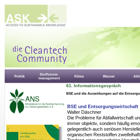
Stoffstrom-
Politik
Klima
Wasser
Abfa
management
61. Informationsgespräch
BSE und die Auswirkungen auf die Entsorgu
BSE und Entsorgungswirtschaft
Walter Däschner
Die Probleme für Abfallwirtschaft u
immer objektiv, sondern häufig emot
gelegentlich auch seriösen Herstell
organischen Reststoffen zweifelhaft