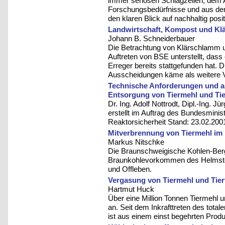
immer seriösen Schlagzeilen, dem 
Forschungsbedürfnisse und aus dem
den klaren Blick auf nachhaltig posi
Landwirtschaft, Kompost und K
Johann B. Schneiderbauer
Die Betrachtung von Klärschlamm
Auftreten von BSE unterstellt, dass
Erreger bereits stattgefunden hat. 
Ausscheidungen käme als weitere 
Technische Anforderungen und a
Entsorgung von Tiermehl und Tie
Dr. Ing. Adolf Nottrodt, Dipl.-Ing. Jü
erstellt im Auftrag des Bundesmini
Reaktorsicherheit Stand: 23.02.200
Mitverbrennung von Tiermehl im
Markus Nitschke
Die Braunschweigische Kohlen-Berg
Braunkohlevorkommen des Helmsted
und Offleben.
Vergasung von Tiermehl und Tier
Hartmut Huck
Über eine Million Tonnen Tiermehl un
an. Seit dem Inkrafttreten des tot
ist aus einem einst begehrten Produ