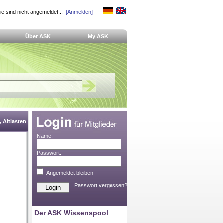
ie sind nicht angemeldet...
[Anmelden]
Über ASK
My ASK
 Altlasten
Name:
Passwort:
Angemeldet bleiben
Passwort vergessen?
Der ASK Wissenspool