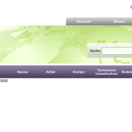
S
Netzwerk
Wissen
Suche:
Technischer
Wasser
Abfall
Energie
Boden,
Umweltschutz
2008