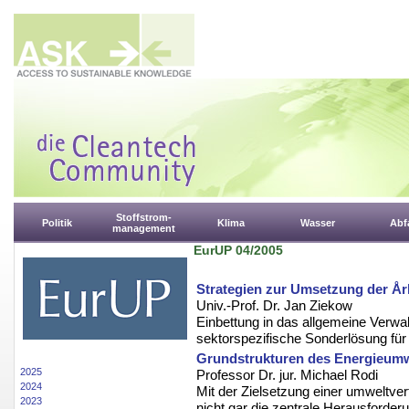
Stoffstrom-
Politik
Klima
Wasser
Abfa
management
EurUP 04/2005
Strategien zur Umsetzung der Å
Univ.-Prof. Dr. Jan Ziekow
Einbettung in das allgemeine Verwa
sektorspezifische Sonderlösung fü
Grundstrukturen des Energieumw
2025
Professor Dr. jur. Michael Rodi
2024
Mit der Zielsetzung einer umweltve
2023
nicht gar die zentrale Herausforder