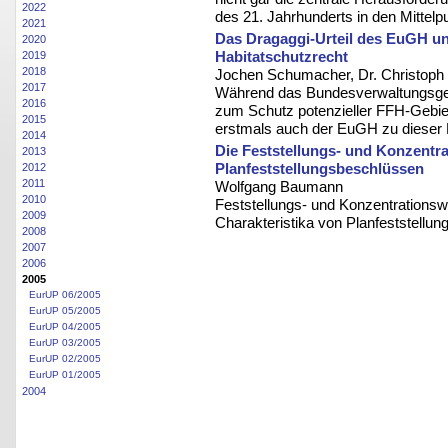
2022
des 21. Jahrhunderts in den Mittelp
2021
Das Dragaggi-Urteil des EuGH u
2020
Habitatschutzrecht
2019
2018
Jochen Schumacher, Dr. Christoph
2017
Während das Bundesverwaltungsgeri
2016
zum Schutz potenzieller FFH-Gebiet
2015
erstmals auch der EuGH zu dieser 
2014
Die Feststellungs- und Konzentra
2013
Planfeststellungsbeschlüssen
2012
2011
Wolfgang Baumann
2010
Feststellungs- und Konzentrationswi
2009
Charakteristika von Planfeststellun
2008
2007
2006
2005
EurUP 06/2005
EurUP 05/2005
EurUP 04/2005
EurUP 03/2005
EurUP 02/2005
EurUP 01/2005
2004