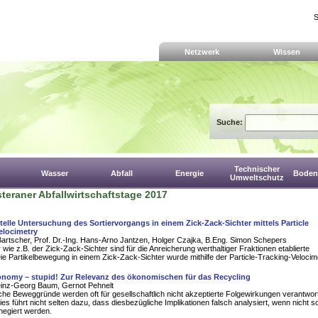
S
Netzwerk
Wissen
Suche:
Technischer
Wasser
Abfall
Energie
Boden,
Umweltschutz
teraner Abfallwirtschaftstage 2017
elle Untersuchung des Sortiervorgangs in einem Zick-Zack-Sichter mittels Particle
elocimetry
artscher, Prof. Dr.-Ing. Hans-Arno Jantzen, Holger Czajka, B.Eng. Simon Schepers
 wie z.B. der Zick-Zack-Sichter sind für die Anreicherung werthaltiger Fraktionen etablierte
e Partikelbewegung in einem Zick-Zack-Sichter wurde mithilfe der Particle-Tracking-Velocim
conomy – stupid! Zur Relevanz des ökonomischen für das Recycling
Heinz-Georg Baum, Gernot Pehnelt
iche Beweggründe werden oft für gesellschaftlich nicht akzeptierte Folgewirkungen verantwort
es führt nicht selten dazu, dass diesbezügliche Implikationen falsch analysiert, wenn nicht s
 negiert werden.