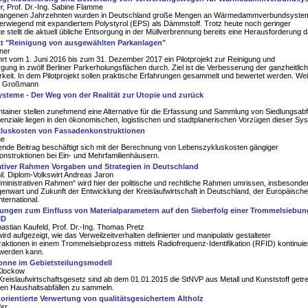
er, Prof. Dr.-Ing. Sabine Flamme
gangenen Jahrzehnten wurden in Deutschland große Mengen an Wärmedammverbundsyste
erwiegend mit expandiertem Polystyrol (EPS) als Dämmstoff. Trotz heute noch geringer
 stellt die aktuell übliche Entsorgung in der Müllverbrennung bereits eine Herausforderung d
ekt "Reinigung von ausgewählten Parkanlagen"
ner
rt vom 1. Juni 2016 bis zum 31. Dezember 2017 ein Pilotprojekt zur Reinigung und
rgung in zwölf Berliner Parkerholungsflächen durch. Ziel ist die Verbesserung der ganzheitlic
keit. In dem Pilotprojekt sollen praktische Erfahrungen gesammelt und bewertet werden. Wei
s Großmann
ysteme - Der Weg von der Realität zur Utopie und zurück
ntainer stellen zunehmend eine Alternative für die Erfassung und Sammlung von Siedlungsabf
tenziale liegen in den ökonomischen, logistischen und stadtplanerischen Vorzügen dieser Sy
luskosten von Fassadenkonstruktionen
ne
ende Beitrag beschäftigt sich mit der Berechnung von Lebenszykluskosten gängiger
nstruktionen bei Ein- und Mehrfamilienhäusern.
ativer Rahmen Vorgaben und Strategien in Deutschland
il. Diplom-Volkswirt Andreas Jaron
ministrativen Rahmen“ wird hier der politische und rechtliche Rahmen umrissen, insbesonde
genwart und Zukunft der Entwicklung der Kreislaufwirtschaft in Deutschland, der Europäisch
nternational.
ungen zum Einfluss von Materialparametern auf den Sieberfolg einer Trommelsiebun
ID
bastian Kaufeld, Prof. Dr.-Ing. Thomas Pretz
wird aufgezeigt, wie das Verweilzeitverhalten definierter und manipulativ gestalteter
raktionen in einem Trommelsiebprozess mittels Radiofrequenz-Identifikation (RFID) kontinuier
werden kann.
tonne im Gebietsteilungsmodell
 Klockow
eislaufwirtschaftsgesetz sind ab dem 01.01.2015 die StNVP aus Metall und Kunststoff getr
gen Haushaltsabfällen zu sammeln.
orientierte Verwertung von qualitätsgesichertem Altholz
örr