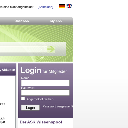
ie sind nicht angemeldet...
[Anmelden]
Über ASK
My ASK
 Altlasten
Name:
Passwort:
Angemeldet bleiben
etry
Passwort vergessen?
lich
Der ASK Wissenspool
ogar