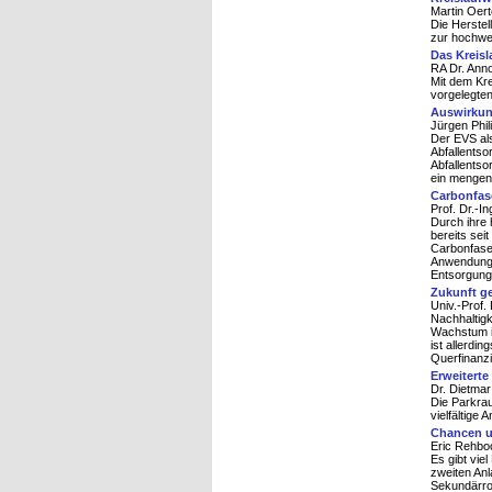
Martin Oert
Die Herstel
zur hochwer
Das Kreis
RA Dr. Ann
Mit dem Kre
vorgelegten
Auswirkun
Jürgen Phili
Der EVS al
Abfallents
Abfallentso
ein mengen
Carbonfase
Prof. Dr.-I
Durch ihre 
bereits sei
Carbonfase
Anwendungs
Entsorgung
Zukunft ge
Univ.-Prof.
Nachhaltigk
Wachstum i
ist allerdi
Querfinanz
Erweitert
Dr. Dietma
Die Parkrau
vielfältige
Chancen u
Eric Rehbo
Es gibt vie
zweiten An
Sekundärro