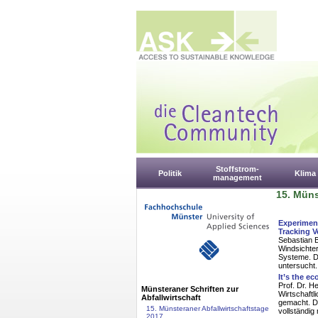
Stoffstrom-
Politik
Klima
management
15. Müns
Experiment
Tracking V
Sebastian B
Windsichter
Systeme. Di
untersucht.
It’s the e
Prof. Dr. 
Münsteraner Schriften zur
Wirtschaftl
Abfallwirtschaft
gemacht. Di
15. Münsteraner Abfallwirtschaftstage
vollständig
2017