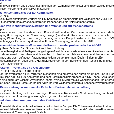
er
lung von Zement und speziell das Brennen von Zementklinker bietet eine zuverlässige Möglic
tigen Verwertung alternativer Materialien.
laufwirtschaftspaket der EU-Kommission
o Oexle
islaufwirtschaftspaket verfolgt die EU-Kommission ambitionierte um-weltpolitische Ziele. Die
 Gesetzgebungsvorschläge betreffen insbesondere die Abfallrahmenrichtlinie.
gen von Identifikationssystemen und Verwiegung auf Mengenströme
ppi
s kommunaler Zweckverband ist im Bundesland Saarland (52 Kommu-nen) für die überörtlic
orgung (Entsorgungs- und Verwertungsanlagen) und für 43 Kommunen auch für die örtliche
rgung (Sammlung und Transport) zuständig. In dieser Doppelfunktion entschied sich der EVS
abhängiges Gebührensystem (Identifikation, Verwiegung) ab dem Jahr 2011.
rverstärkter Kunststoff - wertvolle Ressource oder problematischer Abfall?
ng. Peter Quicker, Jan Stockschläder, Marco Limburg
hohe Festigkeit und Steifigkeit bei geringem Gewicht, sind carbonfaserverstärkte Kunststoffe
t Jahrzehnten im Leichtbaubereich etabliert. In den Letzten Jahren ist ein deutlicher Anstieg de
rnutzung auch auf neuen Anwendungsfeldern zu verzeichnen. Doch mit dem großen
potenzial gehen auch große Herausforderungen in den Bereichen des Recyclings und der
 der Fasern einher.
stalten – Potentiale und Gegenkräfte
 Dr. Dr. Franz Josef Radermacher
eit und Wohlstand für 10 Milliarden Menschen sind zu erreichen durch ein grünes und inklus
m Sinne der Rio + 20 Konferenz und dem Postmillenniumsprozess auf UN Ebene. Vorausse
ngs eine adäquate Global Governance, damit Preise in Märkten die Wahrheit sagen und erforde
ierungen und die Besteuerung der Nutzung von Weltgemeingütern durchgesetzt werden kön
e Dienstleistungen kommunaler Betriebe – Parkraumbewirtschaftung
r Regener
mbewirtschaftung stellt einen wichtigen Baustein im Rahmen der Stadtentwicklung dar, bei 
 Ansprüche und Erwartungen in Ausgleich gebracht werden müssen.
nd Herausforderungen durch das KrW-Paket der EU
ck
l Potenzial für eine nachhaltige Kreislaufwirtschaft in Europa. Die EU-Kommission hat in einem
lauf ein Maßnahmenpaket zur Kreislaufwirtschaft vorgelegt. Das begrüßt der bvse-Bundesv
hstoffe und Entsorgung ausdrücklich.