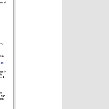
grund
ung
inem
uch
gistik
ie
ht. Im
er
 auf
 den