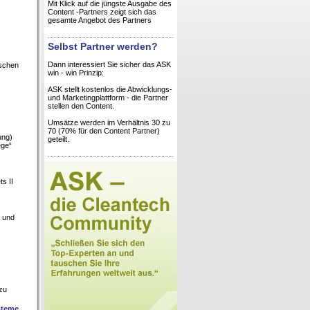
Mit Klick auf die jüngste Ausgabe des
Content -Partners zeigt sich das
gesamte Angebot des Partners
Selbst Partner werden?
Dann interessiert Sie sicher das ASK
ischen
win - win Prinzip:
ASK stellt kostenlos die Abwicklungs-
und Marketingplattform - die Partner
stellen den Content.
Umsätze werden im Verhältnis 30 zu
70 (70% für den Content Partner)
ung)
geteilt.
ege“
s II
e und
 zu
steme