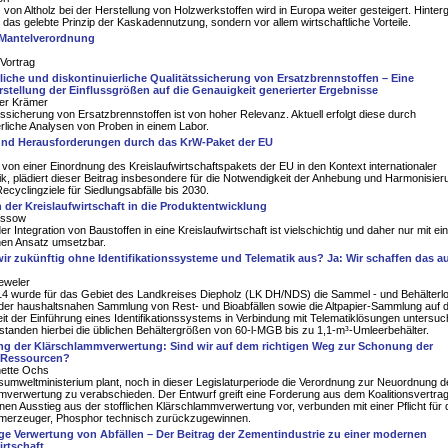
 von Altholz bei der Herstellung von Holzwerkstoffen wird in Europa weiter gesteigert. Hinter
ur das gelebte Prinzip der Kaskadennutzung, sondern vor allem wirtschaftliche Vorteile.
 Mantelverordnung
Vortrag
liche und diskontinuierliche Qualitätssicherung von Ersatzbrennstoffen – Eine
tellung der Einflussgrößen auf die Genauigkeit generierter Ergebnisse
ter Krämer
tssicherung von Ersatzbrennstoffen ist von hoher Relevanz. Aktuell erfolgt diese durch
erliche Analysen von Proben in einem Labor.
nd Herausforderungen durch das KrW-Paket der EU
on einer Einordnung des Kreislaufwirtschaftspakets der EU in den Kontext internationaler
ik, plädiert dieser Beitrag insbesondere für die Notwendigkeit der Anhebung und Harmonisier
ecyclingziele für Siedlungsabfälle bis 2030.
n der Kreislaufwirtschaft in die Produktentwicklung
essow
er Integration von Baustoffen in eine Kreislaufwirtschaft ist vielschichtig und daher nur mit e
hen Ansatz umsetzbar.
 zukünftig ohne Identifikationssysteme und Telematik aus? Ja: Wir schaffen das a
eweler
14 wurde für das Gebiet des Landkreises Diepholz (LK DH/NDS) die Sammel - und Behälterlo
der haushaltsnahen Sammlung von Rest- und Bioabfällen sowie die Altpapier-Sammlung auf d
eit der Einführung eines Identifikationssystems in Verbindung mit Telematiklösungen untersuc
 standen hierbei die üblichen Behältergrößen von 60-l-MGB bis zu 1,1-m³-Umleerbehälter.
g der Klärschlammverwertung: Sind wir auf dem richtigen Weg zur Schonung der
-Ressourcen?
nette Ochs
mweltministerium plant, noch in dieser Legislaturperiode die Verordnung zur Neuordnung d
verwertung zu verabschieden. Der Entwurf greift eine Forderung aus dem Koalitionsvertrag
inen Ausstieg aus der stofflichen Klärschlammverwertung vor, verbunden mit einer Pflicht für
merzeuger, Phosphor technisch zurückzugewinnen.
e Verwertung von Abfällen – Der Beitrag der Zementindustrie zu einer modernen
irtschaft