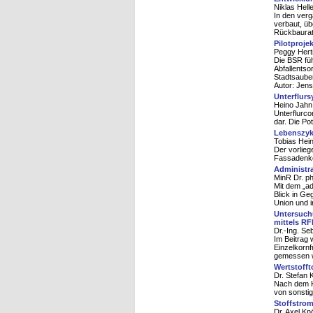
Niklas Hell
In den ver
verbaut, üb
Rückbaurate
Pilotproj
Peggy Hert
Die BSR füh
Abfallentso
Stadtsauber
Autor: Jen
Unterflurs
Heino Jahn
Unterflurco
dar. Die Po
Lebenszyk
Tobias Hei
Der vorlieg
Fassadenko
Administr
MinR Dr. ph
Mit dem „ad
Blick in Ge
Union und i
Untersuch
mittels RF
Dr.-Ing. Se
Im Beitrag 
Einzelkornf
gemessen 
Wertstoff
Dr. Stefan
Nach dem Kr
von sonsti
Stoffstrom
Dr. Axel Kn