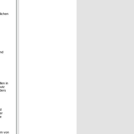
lichen
und
len in
hutz
ders
d
er
e
orm von