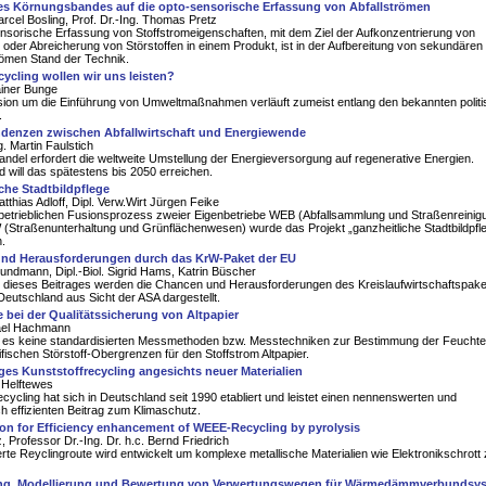
des Körnungsbandes auf die opto-sensorische Erfassung von Abfallströmen
Marcel Bosling, Prof. Dr.-Ing. Thomas Pretz
nsorische Erfassung von Stoffstromeigenschaften, mit dem Ziel der Aufkonzentrierung von
 oder Abreicherung von Störstoffen in einem Produkt, ist in der Aufbereitung von sekundären
römen Stand der Technik.
cycling wollen wir uns leisten?
ainer Bunge
sion um die Einführung von Umweltmaßnahmen verläuft zumeist entlang den bekannten polit
.
ndenzen zwischen Abfallwirtschaft und Energiewende
g. Martin Faulstich
ndel erfordert die weltweite Umstellung der Energieversorgung auf regenerative Energien.
 will das spätestens bis 2050 erreichen.
che Stadtbildpflege
atthias Adloff, Dipl. Verw.Wirt Jürgen Feike
betrieblichen Fusionsprozess zweier Eigenbetriebe WEB (Abfallsammlung und Straßenreinig
(Straßenunterhaltung und Grünflächenwesen) wurde das Projekt „ganzheitliche Stadtbildpfl
.
nd Herausforderungen durch das KrW-Paket der EU
ndmann, Dipl.-Biol. Sigrid Hams, Katrin Büscher
dieses Beitrages werden die Chancen und Herausforderungen des Kreislaufwirtschaftspaket
Deutschland aus Sicht der ASA dargestellt.
bei der Qualiẗätssicherung von Altpapier
ael Hachmann
bt es keine standardisierten Messmethoden bzw. Messtechniken zur Bestimmung der Feucht
fischen Störstoff-Obergrenzen für den Stoffstrom Altpapier.
es Kunststoffrecycling angesichts neuer Materialien
 Helftewes
ecycling hat sich in Deutschland seit 1990 etabliert und leistet einen nennenswerten und
ich effizienten Beitrag zum Klimaschutz.
ion for Efficiency enhancement of WEEE-Recycling by pyrolysis
, Professor Dr.-Ing. Dr. h.c. Bernd Friedrich
erte Reyclingroute wird entwickelt um komplexe metallische Materialien wie Elektronikschrott
ng, Modellierung und Bewertung von Verwertungswegen für Wärmedämmverbundsy