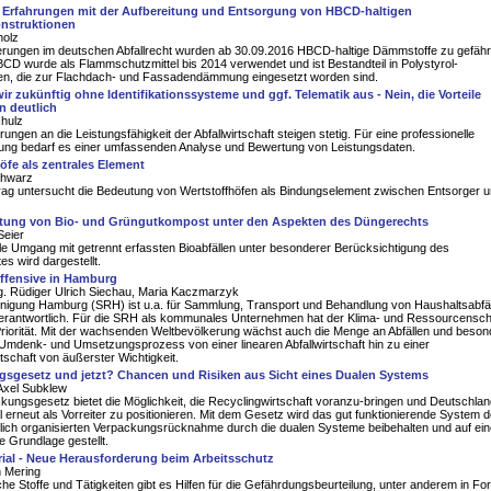
e Erfahrungen mit der Aufbereitung und Entsorgung von HBCD-haltigen
nstruktionen
holz
rungen im deutschen Abfallrecht wurden ab 30.09.2016 HBCD-haltige Dämmstoffe zu gefähr
BCD wurde als Flammschutzmittel bis 2014 verwendet und ist Bestandteil in Polystyrol-
n, die zur Flachdach- und Fassadendämmung eingesetzt worden sind.
 zukünftig ohne Identifikationssysteme und ggf. Telematik aus - Nein, die Vorteile
n deutlich
hulz
rungen an die Leistungsfähigkeit der Abfallwirtschaft steigen stetig. Für eine professionelle
ung bedarf es einer umfassenden Analyse und Bewertung von Leistungsdaten.
öfe als zentrales Element
hwarz
trag untersucht die Bedeutung von Wertstoffhöfen als Bindungselement zwischen Entsorger 
rtung von Bio- und Grüngutkompost unter den Aspekten des Düngerechts
Seier
le Umgang mit getrennt erfassten Bioabfällen unter besonderer Berücksichtigung des
s wird dargestellt.
offensive in Hamburg
ng. Rüdiger Ulrich Siechau, Maria Kaczmarzyk
inigung Hamburg (SRH) ist u.a. für Sammlung, Transport und Behandlung von Haushaltsabfäl
rantwortlich. Für die SRH als kommunales Unternehmen hat der Klima- und Ressourcensc
riorität. Mit der wachsenden Weltbevölkerung wächst auch die Menge an Abfällen und beson
in Umdenk- und Umsetzungsprozess von einer linearen Abfallwirtschaft hin zu einer
rtschaft von äußerster Wichtigkeit.
gsgesetz und jetzt? Chancen und Risiken aus Sicht eines Dualen Systems
 Axel Subklew
ungsgesetz bietet die Möglichkeit, die Recyclingwirtschaft voranzu-bringen und Deutschlan
al erneut als Vorreiter zu positionieren. Mit dem Gesetz wird das gut funktionierende System d
lich organisierten Verpackungsrücknahme durch die dualen Systeme beibehalten und auf ein
le Grundlage gestellt.
ial - Neue Herausforderung beim Arbeitsschutz
 Mering
che Stoffe und Tätigkeiten gibt es Hilfen für die Gefährdungsbeurteilung, unter anderem in F