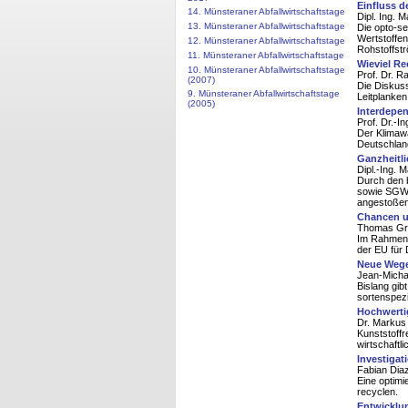
Einfluss 
14. Münsteraner Abfallwirtschaftstage
Dipl. Ing. 
13. Münsteraner Abfallwirtschaftstage
Die opto-se
Wertstoffen
12. Münsteraner Abfallwirtschaftstage
Rohstoffst
11. Münsteraner Abfallwirtschaftstage
Wieviel Re
10. Münsteraner Abfallwirtschaftstage
Prof. Dr. R
(2007)
Die Diskus
9. Münsteraner Abfallwirtschaftstage
Leitplanken
(2005)
Interdepe
Prof. Dr.-In
Der Klimawa
Deutschland
Ganzheitli
Dipl.-Ing. M
Durch den 
sowie SGW 
angestoßen
Chancen u
Thomas Gru
Im Rahmen 
der EU für 
Neue Wege 
Jean-Mich
Bislang gi
sortenspezi
Hochwertig
Dr. Markus
Kunststoffr
wirtschaftl
Investigat
Fabian Diaz
Eine optimi
recyclen.
Entwicklu