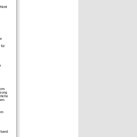
hkeit
he
 für
r
ives
tzung
rliche
nen.
dem
erband