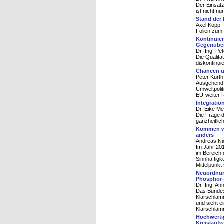
Der Einsatz
ist nicht n
Stand der
Axel Kopp
Folien zum 
Kontinuier
Gegenübers
Dr.-Ing. Pe
Die Qualitä
diskontinui
Chancen u
Peter Kurth
Ausgehend v
Umweltpolit
EU-weiter R
Integratio
Dr. Eike M
Die Frage d
ganzheitlic
Kommen wir
anders
Andreas Ni
Im Jahr 20
im Bereich 
Sinnhaftigk
Mittelpunkt
Neuordnun
Phosphor
Dr.-Ing. An
Das Bundesu
Klärschlamm
und sieht e
Klärschlam
Hochwertig
Kreislaufw