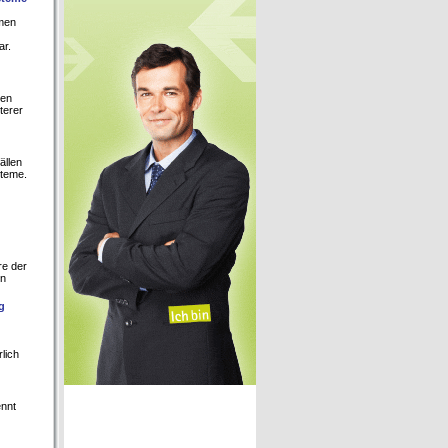
men
ar.
hen
terer
ällen
steme.
re der
en
g
lich
ennt