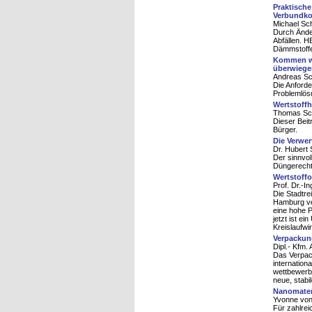
Praktisch
Verbundko
Michael Sc
Durch Ände
Abfällen. H
Dämmstoffe
Kommen wir
überwiege
Andreas Sc
Die Anforde
Problemlös
Wertstoffh
Thomas Sc
Dieser Bei
Bürger.
Die Verwe
Dr. Hubert 
Der sinnvol
Düngerechte
Wertstoff
Prof. Dr.-I
Die Stadtre
Hamburg ve
eine hohe P
jetzt ist e
Kreislaufwi
Verpackun
Dipl.- Kfm.
Das Verpack
internation
wettbewerb
neue, stabi
Nanomater
Yvonne von
Für zahlrei