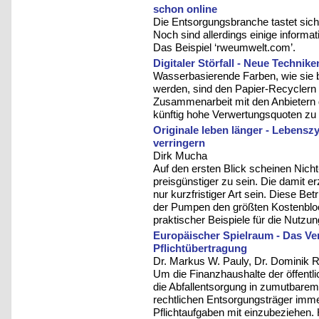
schon online
Die Entsorgungsbranche tastet sic
Noch sind allerdings einige informat
Das Beispiel ‘rweumwelt.com’.
Digitaler Störfall - Neue Technik
Wasserbasierende Farben, wie sie b
werden, sind den Papier-Recyclern e
Zusammenarbeit mit den Anbietern 
künftig hohe Verwertungsquoten zu 
Originale leben länger - Lebens
verringern
Dirk Mucha
Auf den ersten Blick scheinen Nich
preisgünstiger zu sein. Die damit e
nur kurzfristiger Art sein. Diese 
der Pumpen den größten Kostenblock
praktischer Beispiele für die Nutzun
Europäischer Spielraum - Das Ve
Pflichtübertragung
Dr. Markus W. Pauly, Dr. Dominik R
Um die Finanzhaushalte der öffentl
die Abfallentsorgung in zumutbarem M
rechtlichen Entsorgungsträger immer
Pflichtaufgaben mit einzubeziehen. 