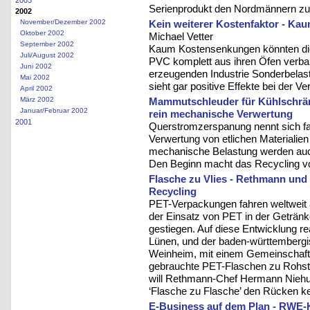
Serienprodukt den Nordmännern zu 
2002
November/Dezember 2002
Kein weiterer Kostenfaktor - Ka
Oktober 2002
Michael Vetter
September 2002
Kaum Kostensenkungen könnten die
Juli/August 2002
PVC komplett aus ihren Öfen verba
Juni 2002
erzeugenden Industrie Sonderbelast
Mai 2002
sieht gar positive Effekte bei der 
April 2002
März 2002
Mammutschleuder für Kühlschränk
Januar/Februar 2002
rein mechanische Verwertung
2001
Querstromzerspanung nennt sich fa
Verwertung von etlichen Materialien
mechanische Belastung werden auc
Den Beginn macht das Recycling v
Flasche zu Vlies - Rethmann und
Recycling
PET-Verpackungen fahren weltweit 
der Einsatz von PET in der Getränk
gestiegen. Auf diese Entwicklung re
Lünen, und der baden-württembergis
Weinheim, mit einem Gemeinschafts
gebrauchte PET-Flaschen zu Rohstoff
will Rethmann-Chef Hermann Niehue
‘Flasche zu Flasche’ den Rücken k
E-Business auf dem Plan - RWE-K