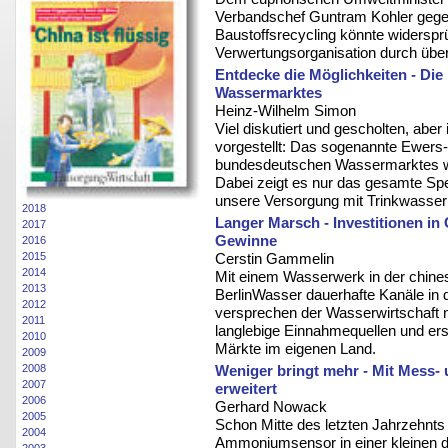
Verbandschef Guntram Kohler gege
Baustoffsrecycling könnte widersprüc
Verwertungsorganisation durch übe
Entdecke die Möglichkeiten - Die
Wassermarktes
Heinz-Wilhelm Simon
Viel diskutiert und gescholten, aber
vorgestellt: Das sogenannte Ewers-
bundesdeutschen Wassermarktes w
Dabei zeigt es nur das gesamte Sp
unsere Versorgung mit Trinkwasser 
2018
Langer Marsch - Investitionen i
2017
Gewinne
2016
2015
Cerstin Gammelin
2014
Mit einem Wasserwerk in der chines
2013
BerlinWasser dauerhafte Kanäle in 
2012
versprechen der Wasserwirtschaft n
2011
langlebige Einnahmequellen und ersc
2010
Märkte im eigenen Land.
2009
2008
Weniger bringt mehr - Mit Mess- 
2007
erweitert
2006
Gerhard Nowack
2005
Schon Mitte des letzten Jahrzehnts
2004
Ammoniumsensor in einer kleinen dä
2003