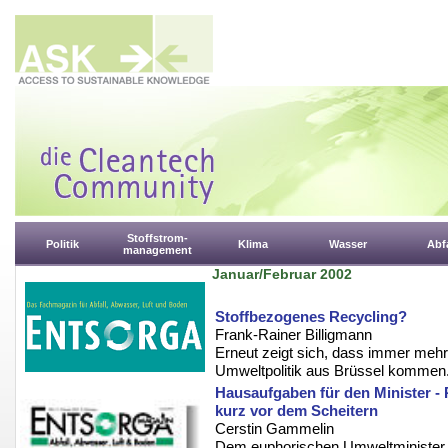
Stoffstrom-
Politik
Klima
Wasser
Abfa
management
Januar/Februar 2002
Stoffbezogenes Recycling?
Frank-Rainer Billigmann
Erneut zeigt sich, dass immer mehr
Umweltpolitik aus Brüssel kommen
Hausaufgaben für den Minister - 
kurz vor dem Scheitern
Cerstin Gammelin
Dem euphorischen Umweltminister Jü