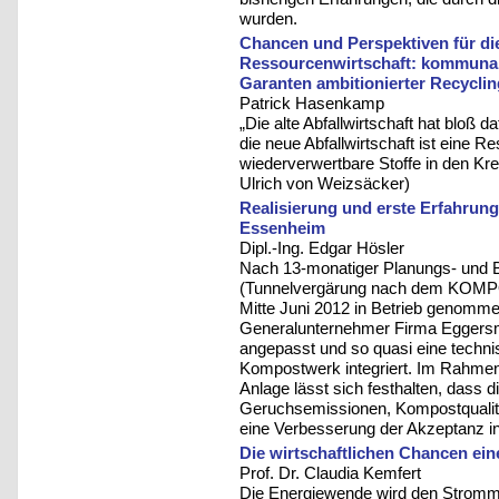
wurden.
Chancen und Perspektiven für di
Ressourcenwirtschaft: kommunal
Garanten ambitionierter Recyclin
Patrick Hasenkamp
„Die alte Abfallwirtschaft hat bloß 
die neue Abfallwirtschaft ist eine R
wiederverwertbare Stoffe in den Krei
Ulrich von Weizsäcker)
Realisierung und erste Erfahrun
Essenheim
Dipl.-Ing. Edgar Hösler
Nach 13-monatiger Planungs- und B
(Tunnelvergärung nach dem KOM
Mitte Juni 2012 in Betrieb genomme
Generalunternehmer Firma Eggersm
angepasst und so quasi eine techn
Kompostwerk integriert. Im Rahmen
Anlage lässt sich festhalten, dass 
Geruchsemissionen, Kompostqualität
eine Verbesserung der Akzeptanz in d
Die wirtschaftlichen Chancen ei
Prof. Dr. Claudia Kemfert
Die Energiewende wird den Stromma