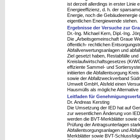
ist derzeit allerdings in erster Lin
Energieeffizienz, d. h. der sparsa
Energie, noch die Gebäudeenergie o
eigentlichen Energiewende stehen.
Ergebnisse der Versuche zur Gra
Dr.-Ing. Michael Kern, Dipl.-Ing. Jö
Die „Arbeitsgemeinschaft Graue We
öffentlich- rechtlichen Entsorgungst
Abfallverwertungsanlagen und abfall
Ziel gesetzt haben, Restabfälle und
Kreislaufwirtschaftsgesetzes (KrW
effiziente Sammel- und Sortiersyst
initiierten die Abfallentsorgung Kre
sowie der Abfallzweckverband Süd
Umwelt GmbH, Alsfeld einen Versuc
Hausmülls als mögliche Alternative 
Leitfaden für Genehmigungsverfa
Dr. Andreas Kersting
Die Umsetzung der IED hat auf Ge
zur wesentlichen Änderung von IED
werden die BVT-Merkblätter sowie 
Prüfung der Antragsunterlagen stark
Abfallentsorgungsanlagen und Abfal
Merkblätter sowie BVT-Schlussfolge