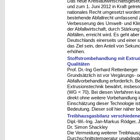
Das neue Kreislaufwirtschaftsgese
und zum 1. Juni 2012 in Kraft getret
nationales Recht umgesetzt worden.
bestehende Abfallrecht umfassend z
Verbesserung des Umwelt- und Klim
der Abfallwirtschaft, durch Stärku
Abfällen, erreicht wird. Es geht ab
Deutschlands einerseits und einer s
das Ziel sein, den Anteil von Sekund
erhöhen.
Stoffstrombehandlung mit Extru
Qualitäten
Prof. Dr.-Ing Gerhard Rettenberger
Grundsätzlich ist vor Vergärungs- 
Abfallvorbehandlung erforderlich. B
Extrusionstechnik bewährt, insbes
(WG < 70). Bei diesen Verfahren ka
direkt ohne weitere Vorbehandlung 
Einschätzung dieser Technologie is
Bedeutung. Dieser soll hier näher 
Treibhausgasbilanz verschieden
Dipl.-Wi.-Ing. Jan-Markus Rödger,
Dr. Simon Shackley
Die Vermeidung weiterer Treibhausg
Durchschnittstemperatur unabdingba