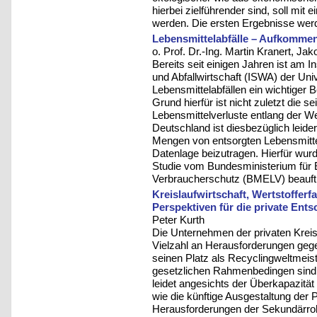
hierbei zielführender sind, soll mi
werden. Die ersten Ergebnisse werd
Lebensmittelabfälle – Aufkomm
o. Prof. Dr.-Ing. Martin Kranert, Ja
Bereits seit einigen Jahren ist am 
und Abfallwirtschaft (ISWA) der Uni
Lebensmittelabfällen ein wichtiger B
Grund hierfür ist nicht zuletzt die 
Lebensmittelverluste entlang der W
Deutschland ist diesbezüglich leider
Mengen von entsorgten Lebensmittel
Datenlage beizutragen. Hierfür wur
Studie vom Bundesministerium für 
Verbraucherschutz (BMELV) beauftr
Kreislaufwirtschaft, Wertstoffe
Perspektiven für die private Ent
Peter Kurth
Die Unternehmen der privaten Kreis
Vielzahl an Herausforderungen geg
seinen Platz als Recyclingweltmeist
gesetzlichen Rahmenbedingen sind u
leidet angesichts der Überkapazitä
wie die künftige Ausgestaltung der 
Herausforderungen der Sekundärrohs