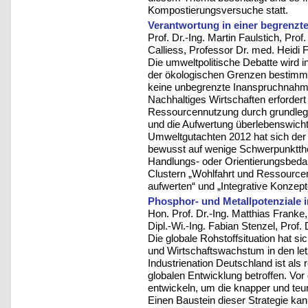
Kompostierungsversuche statt.
Verantwortung in einer begrenzt
Prof. Dr.-Ing. Martin Faulstich, Prof
Calliess, Professor Dr. med. Heidi 
Die umweltpolitische Debatte wird i
der ökologischen Grenzen bestimmt
keine unbegrenzte Inanspruchnahm
Nachhaltiges Wirtschaften erforder
Ressourcennutzung durch grundlege
und die Aufwertung überlebenswich
Umweltgutachten 2012 hat sich der
bewusst auf wenige Schwerpunktthem
Handlungs- oder Orientierungsbedarf
Clustern „Wohlfahrt und Ressource
aufwerten“ und „Integrative Konzept
Phosphor- und Metallpotenziale 
Hon. Prof. Dr.-Ing. Matthias Franke, 
Dipl.-Wi.-Ing. Fabian Stenzel, Prof
Die globale Rohstoffsituation hat s
und Wirtschaftswachstum in den letz
Industrienation Deutschland ist als
globalen Entwicklung betroffen. Vor 
entwickeln, um die knapper und teu
Einen Baustein dieser Strategie ka