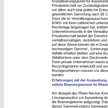
Kristallisierungspunkt für Ausein
Privatwirtschaft um Zuständigkeitsb
vor allem auch eine politische Ent
gewerblichen Sammlung nach §§ 17,
Dass die im Vermittlungsausschus
KrWG mit ihren zahlreichen unbesti
Rechtslage beigetragen hat, erlebe
Unternehmensseite in der Verwaltun
Privatwirtschaft bedarf der Gesetz
verhältnismäßigen, restriktiven un
auf diese Weise können die in Deuts
hochwertigen Sammel-, Sortierungs-
Abfälle erhalten bleiben und eine A
Abfallströme unter dem Deckmantel
Denn private Unternehmen waren es,
Recyclingmärkte entwickelt und a
Anzeigeverfahren müssen vor diesem
werden.
Erfahrungen mit der Ausweitung
mittels Bioenergietonne im Rhei
Am Beispiel des Rhein-Neckar-Krei
Lösungsansätze zur Ausweitung der
die Bioenergietonne aufgezeigt. Da
dieses Sammelsystems konsequent 