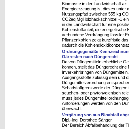
Biomasse in der Landwirtschaft als 
Energieerzeugung ist dieses unter
Nutzungspfad zwischen 555 kg CO2
CO2eq MgHolzhackschnitzel -1 ein
in der Landwirtschaft für eine positi
Kohlenstoffanteil, die energetisch
verbundene Verdrängung fossiler En
Pflanzenkohlen zeigt kurzfristig da
dadurch die Kohlendioxidkonzentrat
Ordnungsgemäße Kennzeichnung
Gärresten nach Düngerecht
Da von Düngemitteln erhebliche Ge
können, stellt das Düngerecht eine
Inverkehrbringen von Düngemitteln
Ausgangsstoffe zulässig sein und d
Düngemittelverordnung entsprechen
Schadstoffgrenzwerte der Düngemitt
seuchen- oder phytohygienisch rele
muss jedes Düngemittel ordnungsge
Anforderungen werden von den Dünge
überwacht.
Vergärung von aus Bioabfall abg
Dipl.-Ing. Dorothee Sänger
Der Bereich Abfallbehandlung der TI