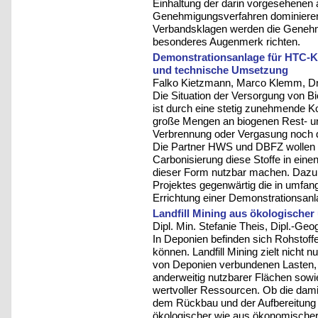
Einhaltung der darin vorgesehenen 
Genehmigungsverfahren dominieren.
Verbandsklagen werden die Genehm
besonderes Augenmerk richten.
Demonstrationsanlage für HTC-Kohl
und technische Umsetzung
Falko Kietzmann, Marco Klemm, Dr.
Die Situation der Versorgung von B
ist durch eine stetig zunehmende 
große Mengen an biogenen Rest- und 
Verbrennung oder Vergasung noch di
Die Partner HWS und DBFZ wollen 
Carbonisierung diese Stoffe in eine
dieser Form nutzbar machen. Dazu 
Projektes gegenwärtig die in umfang
Errichtung einer Demonstrationsanl
Landfill Mining aus ökologische
Dipl. Min. Stefanie Theis, Dipl.-Geo
In Deponien befinden sich Rohstoff
können. Landfill Mining zielt nicht 
von Deponien verbundenen Lasten,
anderweitig nutzbarer Flächen sow
wertvoller Ressourcen. Ob die dami
dem Rückbau und der Aufbereitung 
ökologischer wie aus ökonomischer