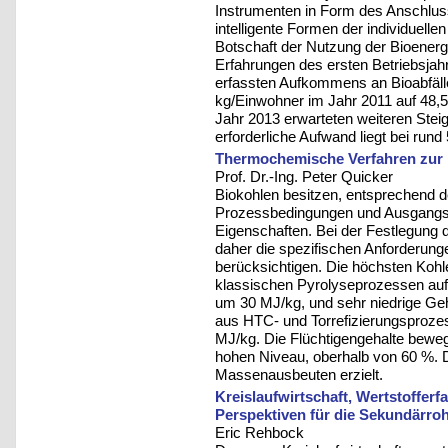
Instrumenten in Form des Anschlu
intelligente Formen der individuell
Botschaft der Nutzung der Bioenergi
Erfahrungen des ersten Betriebsjah
erfassten Aufkommens an Bioabfälle
kg/Einwohner im Jahr 2011 auf 48,5
Jahr 2013 erwarteten weiteren Steig
erforderliche Aufwand liegt bei rund
Thermochemische Verfahren zur
Prof. Dr.-Ing. Peter Quicker
Biokohlen besitzen, entsprechend d
Prozessbedingungen und Ausgangssub
Eigenschaften. Bei der Festlegung
daher die spezifischen Anforderun
berücksichtigen. Die höchsten Kohl
klassischen Pyrolyseprozessen auf.
um 30 MJ/kg, und sehr niedrige Geha
aus HTC- und Torrefizierungsproze
MJ/kg. Die Flüchtigengehalte beweg
hohen Niveau, oberhalb von 60 %. D
Massenausbeuten erzielt.
Kreislaufwirtschaft, Wertstoffe
Perspektiven für die Sekundärroh
Eric Rehbock