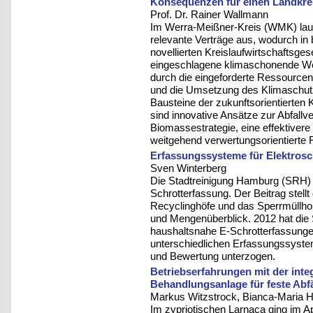
Konsequenzen für einen Landkre
Prof. Dr. Rainer Wallmann
Im Werra-Meißner-Kreis (WMK) laufe
relevante Verträge aus, wodurch in
novellierten Kreislaufwirtschaftsges
eingeschlagene klimaschonende Weg
durch die eingeforderte Ressource
und die Umsetzung des Klimaschu
Bausteine der zukunftsorientierten 
sind innovative Ansätze zur Abfallv
Biomassestrategie, eine effektivere
weitgehend verwertungsorientierte 
Erfassungssysteme für Elektrosch
Sven Winterberg
Die Stadtreinigung Hamburg (SRH) 
Schrotterfassung. Der Beitrag stel
Recyclinghöfe und das Sperrmüllhol
und Mengenüberblick. 2012 hat die
haushaltsnahe E-Schrotterfassungen 
unterschiedlichen Erfassungssyste
und Bewertung unterzogen.
Betriebserfahrungen mit der inte
Behandlungsanlage für feste Abfä
Markus Witzstrock, Bianca-Maria H
Im zypriotischen Larnaca ging im Ap