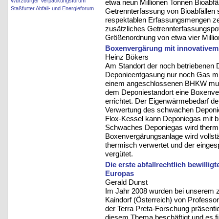
Würzburger Verpackungsforum
etwa neun Millionen Tonnen Bioabfäl
Staßfurter Abfall- und Energieforum
Getrennterfassung von Bioabfällen 
respektablen Erfassungsmengen ze
zusätzliches Getrennterfassungspote
Größenordnung von etwa vier Million
Boxenvergärung mit innovative
Heinz Bökers
Am Standort der noch betriebenen D
Deponieentgasung nur noch Gas mit
einem angeschlossenen BHKW musste
dem Deponiestandort eine Boxenver
errichtet. Der Eigenwärmebedarf de
Verwertung des schwachen Deponie
Flox-Kessel kann Deponiegas mit b
Schwaches Deponiegas wird thermi
Boxenvergärungsanlage wird vollst
thermisch verwertet und der eing
vergütet.
Die erste abfallrechtlich bewilli
Europas
Gerald Dunst
Im Jahr 2008 wurden bei unserem
Kaindorf (Österreich) von Professo
der Terra Preta-Forschung präsentier
diesem Thema beschäftigt und es fi