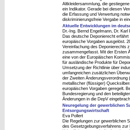
Altkleidersammlung, die gestiegene
ein Indikator. Gerade bei diesen Ve
die Erfassung und Verwertung notwe
diskriminierungsfreie Vergabe in ei
Aktuelle Entwicklungen im deut
Dr.-Ing. Bernd Engelmann, Dr. Kar
Das deutsche Deponierecht erfährt
europäische Vorgaben ausgelöst. 2
Vereinfachung des Deponierechts 
zusammengefasst. Mit der Ersten
eine von der Europäischen Kommis
für ausländische Produkte für De
Umsetzung der Richtlinie über indus
umfangreichen zusätzlichen Überwa
der Zweiten Änderungsverordnung (
metallischer (flüssiger) Quecksilbe
europäischen Vorgaben geregelt. Be
Bundesregierung und den beteiligten
Änderungen in die DepV eingebrach
Neuregelung der gewerblichen S
Entsorgungswirtschaft
Eva Pollert
Die Regelungen zur gewerblichen
des Gesetzgebungsverfahrens zur N