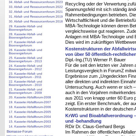
34. Abfall- und Ressourcenforum 2023
Recycling oder der Verwertung zuf
33. Abfall- und Ressourcenforum 2022
Spannungsfeld mit sich ständig ände
32. Abfall- und Ressourcenforum 2021
Rahmenbedingungen betrieben. Dies 
31. Abfall- und Ressourcenforum 2019
Wirtschaftlichkeit und die Betriebsfü
30. Abfall- und Ressourcenforum 2018
MBA-Technologie können deren Bet
29. Kasseler Abfall- und
Bioenergieforum
vergleichsweise gut reagieren. Zu
28. Kasseler Abfall- und
Anlagen mit MBA-Technologie und E
Bioenergieforum
Dies wird im zukünftigen Wettbewe
27. Kasseler Abfall- und
Bioenergieforum
Kostenstrukturen der Abfallwirt
26. Kasseler Abfall- und
Bioenergieforum
von über 50 öffentlich-rechtlich
25. Kasseler Abfall- und
Dipl.-Ing.(TU) Werner P. Bauer
Bioenergieforum - 2013
Für die seit den letzten vier Jahre
24. Kasseler Abfall- und
Bioenergieforum - 2012
Leistungsvergleich in ForumZ mitwi
23. Kasseler Abfall- und
Ergebnisse zum „Ungedeckten Finan
Bioenergieforum - 2011
aller direkten und indirekten Einn
22. Kasseler Abfall- und
Bioenergieforum - 2010
Untersuchung. Auch wenn er sich – 
21. Kasseler Abfall- und
auch in den Vorjahren mitwirkendes
Bioenergieforum - 2009
aus 2011 von knapp unter 60 Euro 
20. Kasseler Abfallforum-2008
19. Kasseler Abfallforum-2007
zeigt. Ein erster Benchmark, der auc
18. Kasseler Abfallforum-2006
Kostenstrukturen in der deutschen A
17. Kasseler Abfallforum-2005
KrWG und Bioabfallverordnung –
16. Kasseler Abfallforum-2004
und -behandlung
15. Kasseler Abfallforum-2003
RDir Dr. Claus-Gerhard Bergs
14. Kasseler Abfallforum-2002
Im Rahmen der öffentlichen Abfalle
Biomasse-Forum