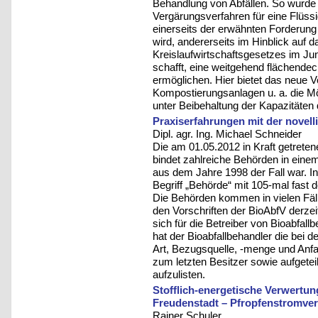
Behandlung von Abfällen. So wurd
Vergärungsverfahren für eine Flüssi
einerseits der erwähnten Forderung
wird, andererseits im Hinblick auf d
Kreislaufwirtschaftsgesetzes im Ju
schafft, eine weitgehend flächend
ermöglichen. Hier bietet das neue 
Kompostierungsanlagen u. a. die Mö
unter Beibehaltung der Kapazitäten
Praxiserfahrungen mit der novell
Dipl. agr. Ing. Michael Schneider
Die am 01.05.2012 in Kraft getreten
bindet zahlreiche Behörden in einem
aus dem Jahre 1998 der Fall war. In 
Begriff „Behörde“ mit 105-mal fast d
Die Behörden kommen in vielen Fäl
den Vorschriften der BioAbfV derzei
sich für die Betreiber von Bioabfa
hat der Bioabfallbehandler die bei 
Art, Bezugsquelle, -menge und Anfall
zum letzten Besitzer sowie aufgetei
aufzulisten.
Stofflich-energetische Verwertun
Freudenstadt – Pfropfenstromve
Rainer Schuler