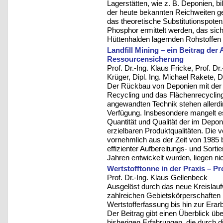
Lagerstätten, wie z. B. Deponien, bi
der heute bekannten Reichweiten g
das theoretische Substitutionspotenz
Phosphor ermittelt werden, das sic
Hüttenhalden lagernden Rohstoffen 
Landfill Mining – ein Beitrag der A
Ressourcensicherung
Prof. Dr.-Ing. Klaus Fricke, Prof. D
Krüger, Dipl. Ing. Michael Rakete, D
Der Rückbau von Deponien mit der
Recycling und das Flächenrecycling
angewandten Technik stehen allerdi
Verfügung. Insbesondere mangelt es
Quantität und Qualität der im Depon
erzielbaren Produktqualitäten. Die
vornehmlich aus der Zeit von 1985 
effizienter Aufbereitungs- und Sortie
Jahren entwickelt wurden, liegen nic
Wertstofftonne in der Praxis – Pr
Prof. Dr.-Ing. Klaus Gellenbeck
Ausgelöst durch das neue Kreislauf
zahlreichen Gebietskörperschafte
Wertstofferfassung bis hin zur Erar
Der Beitrag gibt einen Überblick übe
bisherigen Erfahrungen, die durch di