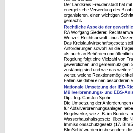
Der Landkreis Freudenstadt hat mit 
energetische Verwertung des Bioabfa
organisieren, einen wichtigen Schrit
gemacht.
Rechtliche Aspekte der gewerbl
RA Wolfgang Siederer, Rechtsanwal
Wenzel, Rechtsanwalt Linus Vieze
Das Kreislaufwirtschaftsgesetz ste
Anforderungen sowohl an die Träge
als auch an Behörden und öffentlic
Regelung folgt eine Vielzahl von Fra
gewerblichen und gemeinnützigen S
zuständig sind und wie das weitere V
weiter, welche Reaktionsmöglichkei
Fällen sie dabei einen besonderen 
Nationale Umsetzung der IED-Ric
Müllverbrennungs- und EBS-Anl
Dipl.-Ing. Carsten Spohn
Die Umsetzung der Anforderungen de
für Abfallverbrennungsanlagen neb
Regelwerke, wie z. B. im Bundes-
Wasserhaushaltsgesetz, über die N
Immissionsschutzgesetz (17. BImS
BImSchV wurden insbesondere die 