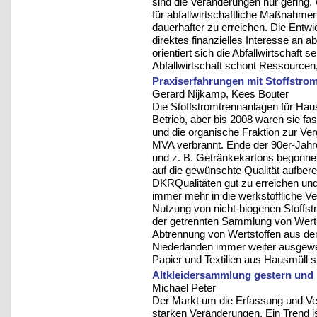
sind die Veränderungen nur gering.
für abfallwirtschaftliche Maßnahmen 
dauerhafter zu erreichen. Die Entw
direktes finanzielles Interesse an 
orientiert sich die Abfallwirtschaft
Abfallwirtschaft schont Ressourcen
Praxiserfahrungen mit Stoffstro
Gerard Nijkamp, Kees Bouter
Die Stoffstromtrennanlagen für Hausm
Betrieb, aber bis 2008 waren sie fas
und die organische Fraktion zur Ver
MVA verbrannt. Ende der 90er-Jahr
und z. B. Getränkekartons begonnen.
auf die gewünschte Qualität aufbere
DKRQualitäten gut zu erreichen un
immer mehr in die werkstoffliche Ve
Nutzung von nicht-biogenen Stoffst
der getrennten Sammlung von Wertst
Abtrennung von Wertstoffen aus dem
Niederlanden immer weiter ausgewe
Papier und Textilien aus Hausmüll si
Altkleidersammlung gestern und
Michael Peter
Der Markt um die Erfassung und Verw
starken Veränderungen. Ein Trend i