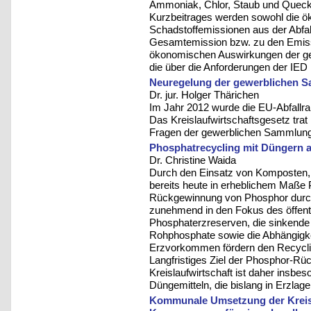
Ammoniak, Chlor, Staub und Quecks
Kurzbeitrages werden sowohl die ö
Schadstoffemissionen aus der Abfal
Gesamtemission bzw. zu den Emissi
ökonomischen Auswirkungen der ge
die über die Anforderungen der IED
Neuregelung der gewerblichen 
Dr. jur. Holger Thärichen
Im Jahr 2012 wurde die EU-Abfallra
Das Kreislaufwirtschaftsgesetz trat
Fragen der gewerblichen Sammlung 
Phosphatrecycling mit Düngern au
Dr. Christine Waida
Durch den Einsatz von Komposten
bereits heute in erheblichem Maße 
Rückgewinnung von Phosphor durch
zunehmend in den Fokus des öffentl
Phosphaterzreserven, die sinkende Q
Rohphosphate sowie die Abhängigke
Erzvorkommen fördern den Recycli
Langfristiges Ziel der Phosphor-R
Kreislaufwirtschaft ist daher insbe
Düngemitteln, die bislang in Erzlag
Kommunale Umsetzung der Kreisl