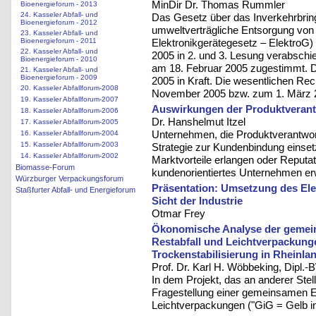
MinDir Dr. Thomas Rummler
Bioenergieforum - 2013
24. Kasseler Abfall- und
Das Gesetz über das Inverkehrbrin
Bioenergieforum - 2012
umweltverträgliche Entsorgung von E
23. Kasseler Abfall- und
Elektronikgerätegesetz – ElektroG
Bioenergieforum - 2011
22. Kasseler Abfall- und
2005 in 2. und 3. Lesung verabsch
Bioenergieforum - 2010
am 18. Februar 2005 zugestimmt. Da
21. Kasseler Abfall- und
Bioenergieforum - 2009
2005 in Kraft. Die wesentlichen Rec
20. Kasseler Abfallforum-2008
November 2005 bzw. zum 1. März 
19. Kasseler Abfallforum-2007
Auswirkungen der Produktverant
18. Kasseler Abfallforum-2006
Dr. Hanshelmut Itzel
17. Kasseler Abfallforum-2005
Unternehmen, die Produktverantwort
16. Kasseler Abfallforum-2004
15. Kasseler Abfallforum-2003
Strategie zur Kundenbindung eins
14. Kasseler Abfallforum-2002
Marktvorteile erlangen oder Reputa
Biomasse-Forum
kundenorientiertes Unternehmen er
Würzburger Verpackungsforum
Präsentation: Umsetzung des Ele
Staßfurter Abfall- und Energieforum
Sicht der Industrie
Otmar Frey
Ökonomische Analyse der gemei
Restabfall und Leichtverpackung
Trockenstabilisierung in Rheinla
Prof. Dr. Karl H. Wöbbeking, Dipl
In dem Projekt, das an anderer Stell
Fragestellung einer gemeinsamen E
Leichtverpackungen ("GiG = Gelb in