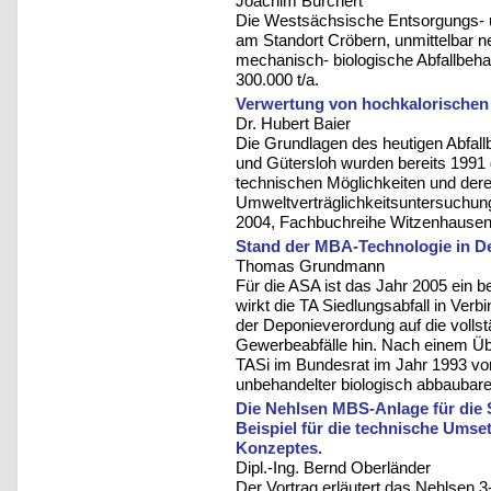
Joachim Burchert
Die Westsächsische Entsorgungs- u
am Standort Cröbern, unmittelbar ne
mechanisch- biologische Abfallbeha
300.000 t/a.
Verwertung von hochkalorischen 
Dr. Hubert Baier
Die Grundlagen des heutigen Abfal
und Gütersloh wurden bereits 1991
technischen Möglichkeiten und dere
Umweltverträglichkeitsuntersuchung“ 
2004, Fachbuchreihe Witzenhausen-Ins
Stand der MBA-Technologie in D
Thomas Grundmann
Für die ASA ist das Jahr 2005 ein 
wirkt die TA Siedlungsabfall in Ver
der Deponieverordung auf die volls
Gewerbeabfälle hin. Nach einem Ü
TASi im Bundesrat im Jahr 1993 von
unbehandelter biologisch abbaubarer
Die Nehlsen MBS-Anlage für die
Beispiel für die technische Umse
Konzeptes.
Dipl.-Ing. Bernd Oberländer
Der Vortrag erläutert das Nehlsen 