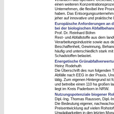
einen weiteren Konzentrationsproz
Unternehmen, die flexibel ihre Pro
haben. Das Entsorgungsunternehmen
jeher auf innovative und praktische
Europäische Anforderungen an 
bei der biologischen Abfallbehan
Prof. Dr. Reinhard Böhm
Rest- und Abfallstoffe aus dem land
Verarbeitungsindustrie sowie aus 
Beschaffenheit, Gewinnung, Behand
häufig und unterschiedlich stark mi
Schadstoffen belastet.
Energetische Grünabfallverwert
Heinz Rodehuth
Die Überschrift des nun folgenden 
Abfälle nach EEG in der Praxis. Und
tätig. Zum eigenen Hintergrund ist 
und betreibe einen 110 ha großen la
liegt im Kreis Paderborn in NRW.
Nutzungspotenziale biogener Ro
Dipl.-Ing. Thomas Raussen, Dipl.-I
Die Bedeutung eigener, nachwachse
Preisentwicklung auf vielen Rohsto
Unwägbarkeiten in den letzten Mona