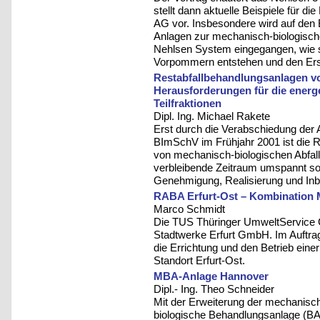
stellt dann aktuelle Beispiele für d
AG vor. Insbesondere wird auf den 
Anlagen zur mechanisch-biologisch
Nehlsen System eingegangen, wie s
Vorpommern entstehen und den Er
Restabfallbehandlungsanlagen vo
Herausforderungen für die energ
Teilfraktionen
Dipl. Ing. Michael Rakete
Erst durch die Verabschiedung der 
BImSchV im Frühjahr 2001 ist die R
von mechanisch-biologischen Abfal
verbleibende Zeitraum umspannt som
Genehmigung, Realisierung und Inb
RABA Erfurt-Ost – Kombinatio
Marco Schmidt
Die TUS Thüringer UmweltService
Stadtwerke Erfurt GmbH. Im Auftrag
die Errichtung und den Betrieb ein
Standort Erfurt-Ost.
MBA-Anlage Hannover
Dipl.- Ing. Theo Schneider
Mit der Erweiterung der mechanisch
biologische Behandlungsanlage (BA