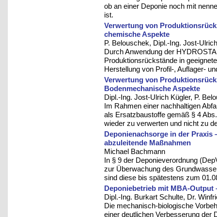
ob an einer Deponie noch mit nen
ist.
Verwertung von Produktionsrücks
chemische Aspekte
P. Belouschek, Dipl.-Ing. Jost-Ulric
Durch Anwendung der HYDROSTAB®-
Produktionsrückstände in geeignet
Herstellung von Profil-, Auflager- 
Verwertung von Produktionsrück
Bodenmechanische Aspekte
Dipl.-Ing. Jost-Ulrich Kügler, P. Be
Im Rahmen einer nachhaltigen Abfallw
als Ersatzbaustoffe gemäß § 4 Abs. 
wieder zu verwerten und nicht zu d
Deponienachsorge in der Praxis
abzuleitende Maßnahmen
Michael Bachmann
In § 9 der Deponieverordnung (Dep
zur Überwachung des Grundwassers 
sind diese bis spätestens zum 01.0
Deponiebetrieb mit MBA-Output 
Dipl.-Ing. Burkart Schulte, Dr. Win
Die mechanisch-biologische Vorbeha
einer deutlichen Verbesserung der D