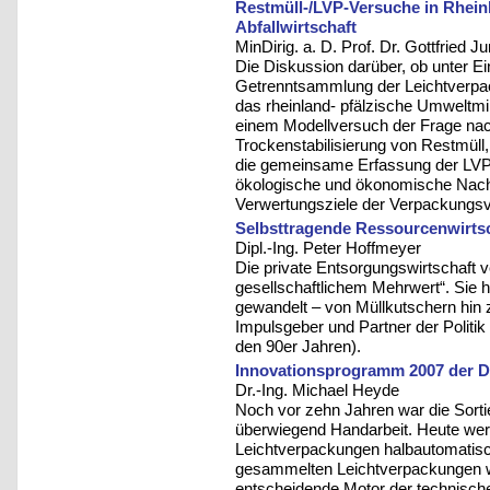
Restmüll-/LVP-Versuche in Rheinl
Abfallwirtschaft
MinDirig. a. D. Prof. Dr. Gottfried J
Die Diskussion darüber, ob unter Ei
Getrenntsammlung der Leichtverpack
das rheinland- pfälzische Umweltmi
einem Modellversuch der Frage nac
Trockenstabilisierung von Restmüll,
die gemeinsame Erfassung der LVP
ökologische und ökonomische Nacht
Verwertungsziele der Verpackungsv
Selbsttragende Ressourcenwirts
Dipl.-Ing. Peter Hoffmeyer
Die private Entsorgungswirtschaft ve
gesellschaftlichem Mehrwert“. Sie h
gewandelt – von Müllkutschern hin z
Impulsgeber und Partner der Politik 
den 90er Jahren).
Innovationsprogramm 2007 der 
Dr.-Ing. Michael Heyde
Noch vor zehn Jahren war die Sort
überwiegend Handarbeit. Heute werd
Leichtverpackungen halbautomatisch 
gesammelten Leichtverpackungen w
entscheidende Motor der technisch