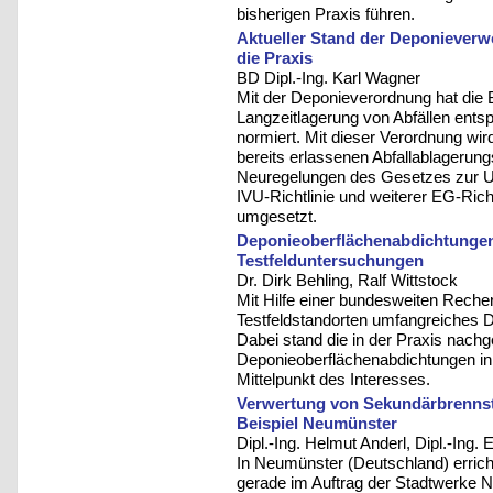
bisherigen Praxis führen.
Aktueller Stand der Deponiever
die Praxis
BD Dipl.-Ing. Karl Wagner
Mit der Deponieverordnung hat die
Langzeitlagerung von Abfällen ent
normiert. Mit dieser Verordnung wi
bereits erlassenen Abfallablagerun
Neuregelungen des Gesetzes zur U
IVU-Richtlinie und weiterer EG-Ric
umgesetzt.
Deponieoberflächenabdichtungen
Testfelduntersuchungen
Dr. Dirk Behling, Ralf Wittstock
Mit Hilfe einer bundesweiten Reche
Testfeldstandorten umfangreiches D
Dabei stand die in der Praxis nachg
Deponieoberflächenabdichtungen 
Mittelpunkt des Interesses.
Verwertung von Sekundärbrennsto
Beispiel Neumünster
Dipl.-Ing. Helmut Anderl, Dipl.-Ing.
In Neumünster (Deutschland) erric
gerade im Auftrag der Stadtwerke 