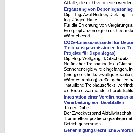
Abfälle, die nicht vermieden werde
Ergänzung von Deponiegasanlag
Dipl. -Ing. Axel Hüttner, Dipl.-Ing. T
Ing. Jürgen Hake
Für die Errichtung von Vergärungs
Energiepflanzen eignen sich Standor
Wärmebedarf.
CO2e-Emissionshandel für Depon
Treibhausgasemissionen bzw. Tr
Projekte für Deponiegas)
Dipl.-Ing. Wolfgang H. Stachowitz
Natürlicher Treibhauseffekt (Glass
Sonnenenergie wird eingefangen, i
(energiereiche kurzwellige Strahlung
Wärmestrahlung) zurückgehalten bzw
„natürliche Treibhauseffekt“ verhi
die Erde erwärmende Infrarotstrahlu
Integration einer Vergärungsanl
Verarbeitung von Bioabfällen
Jürgen Dube
Der Zweckverband Abfallwirtschaft
Trommelkompostierungsanlage mit ei
Betrieb genommen.
Genehmigungsrechtliche Anford