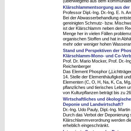
(überwiegend aus dem kommunalen 
Klärschlammentsorgung aus der 
Professor Dipl.-Ing. Dr.-Ing. E. h. 
Bei der Abwasserbehandlung entste
gereinigten Schmutz- bzw. Mischwas
ist der Klärschlamm neben dem Rec
Menge her in vielen Fällen problema
organischen Stoffen und hat in Abh
mehr oder weniger hohen Wasserant
Stand und Perspektiven der Pho
Klärschlamm-Mono- und Co-Ver
Prof. Dr. Mario Mocker, Prof. Dr.-In
Reichenberger
Das Element Phosphor („Lichtträger
14. Stelle der Elementhäufigkeit u
Elementen (C, O, H, Na, K, Ca, Mg,
pflanzliches und tierisches Leben 
von Kulturpflanzen beträgt bis zu 26
Wirtschaftliches und ökologisc
Deponie und Landwirtschaft?
Dr.-Ing. Udo Pauly, Dipl.-Ing. Martin
Durch das Verbot der Deponierung s
Klärschlammverordnung werden die
erheblich eingeschränkt.