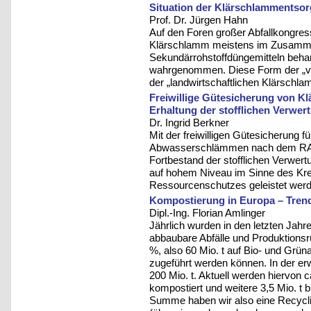
Situation der Klärschlammentso
Prof. Dr. Jürgen Hahn
Auf den Foren großer Abfallkongres
Klärschlamm meistens im Zusamme
Sekundärrohstoffdüngemitteln behan
wahrgenommen. Diese Form der „virt
der „landwirtschaftlichen Klärschla
Freiwillige Gütesicherung von 
Erhaltung der stofflichen Verwer
Dr. Ingrid Berkner
Mit der freiwilligen Gütesicherung 
Abwasserschlämmen nach dem RAL-
Fortbestand der stofflichen Verw
auf hohem Niveau im Sinne des Kr
Ressourcenschutzes geleistet werd
Kompostierung in Europa – Tren
Dipl.-Ing. Florian Amlinger
Jährlich wurden in den letzten Jahr
abbaubare Abfälle und Produktionsrü
%, also 60 Mio. t auf Bio- und Grün
zugeführt werden können. In der erw
200 Mio. t. Aktuell werden hiervon ca
kompostiert und weitere 3,5 Mio. t b
Summe haben wir also eine Recyclin