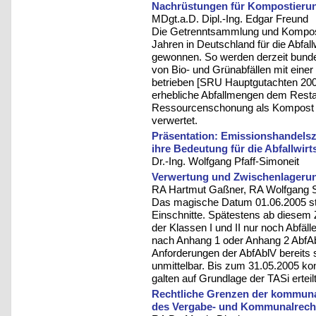
Nachrüstungen für Kompostierun
MDgt.a.D. Dipl.-Ing. Edgar Freund
Die Getrenntsammlung und Kompostie
Jahren in Deutschland für die Abfal
gewonnen. So werden derzeit bund
von Bio- und Grünabfällen mit einer
betrieben [SRU Hauptgutachten 20
erhebliche Abfallmengen dem Restab
Ressourcenschonung als Kompost i
verwertet.
Präsentation: Emissionshandelsze
ihre Bedeutung für die Abfallwirt
Dr.-Ing. Wolfgang Pfaff-Simoneit
Verwertung und Zwischenlagerun
RA Hartmut Gaßner, RA Wolfgang Si
Das magische Datum 01.06.2005 steh
Einschnitte. Spätestens ab diesem 
der Klassen I und II nur noch Abfäl
nach Anhang 1 oder Anhang 2 AbfAbl
Anforderungen der AbfAblV bereits s
unmittelbar. Bis zum 31.05.2005 ko
galten auf Grundlage der TASi ertei
Rechtliche Grenzen der kommun
des Vergabe- und Kommunalrech