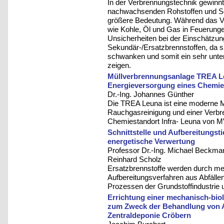
In der Verbrennungstechnik gewinnt
nachwachsenden Rohstoffen und Se
größere Bedeutung. Während das Ve
wie Kohle, Öl und Gas in Feuerunge
Unsicherheiten bei der Einschätzu
Sekundär-/Ersatzbrennstoffen, da s
schwanken und somit ein sehr unter
zeigen.
Müllverbrennungsanlage TREA Leu
Energieversorgung eines Chemie
Dr.-Ing. Johannes Günther
Die TREA Leuna ist eine moderne M
Rauchgasreinigung und einer Verbre
Chemiestandort Infra- Leuna von MV
Schnittstelle und Aufbereitungsti
energetische Verwertung
Professor Dr.-Ing. Michael Beckmann,
Reinhard Scholz
Ersatzbrennstoffe werden durch m
Aufbereitungsverfahren aus Abfällen 
Prozessen der Grundstoffindustrie u
Errichtung einer mechanisch-bi
zum Zweck der Behandlung von A
Zentraldeponie Cröbern