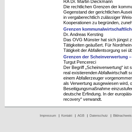
RA Dr. Martin Dieckmann
Die rechtlichen Grenzen der kom
Gegenstand der gerichtlichen Ause
in vergaberechtlich zulässiger We
Kooperationen zu begründen, zune
Grenzen kommunalwirtschaftlich
Dr. Andreas Kersting
Das OVG Münster hat sich jüngst zur
Tätigkeiten geäußert. Für Nordrhein-W
Tätigkeit der Abfallentsorgung sei ü
Grenzen der Scheinverwertung 
Turgut Pencereci
Der Begriff „Scheinverwertung“ ist s
real existierenden Abfallwirtschaft 
einem Abfallerzeuger vorgenomm
als Verwertung ausgewiesen wird, ob
Beseitigungsmaßnahme einzustufen is
deutsche Erfindung. In der europäis
recovery“ verwandt.
Impressum
|
Kontakt
|
AGB
|
Datenschutz
|
Bildnachweis