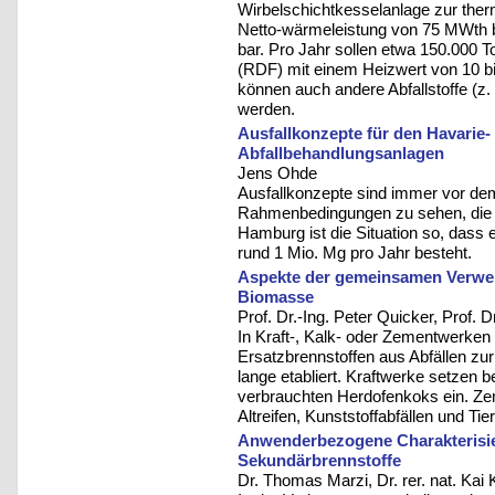
Wirbelschichtkesselanlage zur ther
Netto-wärmeleistung von 75 MWth 
bar. Pro Jahr sollen etwa 150.000 T
(RDF) mit einem Heizwert von 10 b
können auch andere Abfallstoffe (z.
werden.
Ausfallkonzepte für den Havarie-
Abfallbehandlungsanlagen
Jens Ohde
Ausfallkonzepte sind immer vor de
Rahmenbedingungen zu sehen, die für
Hamburg ist die Situation so, dass
rund 1 Mio. Mg pro Jahr besteht.
Aspekte der gemeinsamen Verwe
Biomasse
Prof. Dr.-Ing. Peter Quicker, Prof. D
In Kraft-, Kalk- oder Zementwerken 
Ersatzbrennstoffen aus Abfällen zur 
lange etabliert. Kraftwerke setzen 
verbrauchten Herdofenkoks ein. Zem
Altreifen, Kunststoffabfällen und Tie
Anwenderbezogene Charakterisie
Sekundärbrennstoffe
Dr. Thomas Marzi, Dr. rer. nat. Kai 