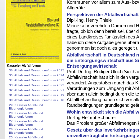
Kommunen vor allem zum Aus- bzw
Altgeräte.
Perspektiven der Abfallwirtschaf
Dipl.-Ing. Henry Thiele
Meine sehr verehrten Damen und He
fragte, ob ich denn bereit sei, über 
eines Landkreises "anlässlich des A
habe ich diese Aufgabe gerne über
genommen ist doch alles geregelt u
Abfallwirtschaft in Deutschland
die Entsorgungswirtschaft aus 
Entsorgungswirtschaft
Kasseler Abfallforum
36. Abfall- und Ressourcenforum 2025
Prof. Dr.-Ing. Rüdiger Ulrich Siecha
35. Abfall- und Ressourcenforum 2024
Abfallwirtschaft hat sich in den v
34. Abfall- und Ressourcenforum 2023
verändert. Angestoßen durch das Kre
33. Abfall- und Ressourcenforum 2022
Verordnungen zum Umgang mit Abfä
32. Abfall- und Ressourcenforum 2021
aber auch allein bedingt durch die
31. Abfall- und Ressourcenforum 2019
Abfallbehandlung haben sich vor all
30. Abfall- und Ressourcenforum 2018
Randbedingungen grundlegend geän
29. Kasseler Abfall- und
Bioenergieforum
Wohin entwickelt sich die Abfall
28. Kasseler Abfall- und
Dr.-Ing Helmut Schnurer
Bioenergieforum
27. Kasseler Abfall- und
Das Problem großer Abfallmengen k
Bioenergieforum
Gesetz über das Inverkehrbringe
26. Kasseler Abfall- und
Bioenergieforum
umweltverträgliche Entsorgung v
25. Kasseler Abfall- und