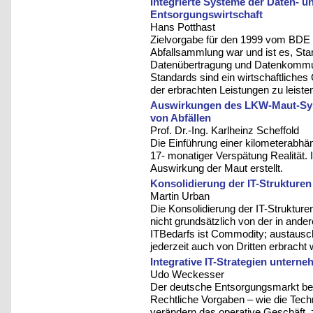
Integrierte Systeme der Daten- u
Entsorgungswirtschaft
Hans Potthast
Zielvorgabe für den 1999 vom BDE e
Abfallsammlung war und ist es, Sta
Datenübertragung und Datenkommun
Standards sind ein wirtschaftliches
der erbrachten Leistungen zu leiste
Auswirkungen des LKW-Maut-Syst
von Abfällen
Prof. Dr.-Ing. Karlheinz Scheffold
Die Einführung einer kilometerabh
17- monatiger Verspätung Realität.
Auswirkung der Maut erstellt.
Konsolidierung der IT-Strukture
Martin Urban
Die Konsolidierung der IT-Struktur
nicht grundsätzlich von der in ande
ITBedarfs ist Commodity; austausch
jederzeit auch von Dritten erbracht
Integrative IT-Strategien unter
Udo Weckesser
Der deutsche Entsorgungsmarkt befi
Rechtliche Vorgaben – wie die Tech
verändern das operative Geschäft,