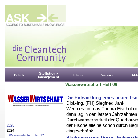
Stoffstrom-
Politik
Klima
Wasser
Abfa
management
Wasserwirtschaft Heft 06
Die Entwicklung eines neuen fi
Dipl.-Ing. (FH) Siegfried Jank
Wenn es um das Thema Fischökolo
dann lag in den letzten Jahrzehnten
Durchwanderbarkeit der Querbauwer
der Fische alleine schon durch Begr
2025
eingeschränkt.
2024
Wasserwirtschaft Heft 12
Starkregen und Dürre - Folgen 