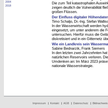
2004
Die zum Teil katastrophalen Auswi
2018
zeigen deutlich die Vulnerabilität 
großen Flüssen.
Der Einfluss digitaler Höhendate
Timo Schaljo, Dr.-Ing. Stefan Wallis
In der Wasserwirtschaft werden h
eingesetzt, um unter anderem die F
untersuchen. Hierfür muss die Gel
diskretisiert und in ein Gitternetz ü
Wie ein Landkreis sein Wasserman
Sabine Bednarzik, Frank Siemers
In den letzten zwei Jahrzehnten ha
natürlichen Reservoirs verloren. Di
Umdenken an: Im März 2023 präsen
nationale Wasserstrategie.
Impressum
|
Kontakt
|
AGB
|
Datenschutz
|
Bildnachweis