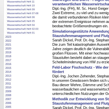
Wasserwirtschaft Heft 11
verantwortlichen Wasserwirtscha
Wasserwirtschaft Heft 10
Dipl.-Ing. (FH), M. Sc. Horst Geiger
Wasserwirtschaft Heft 09
Zwei Extreme, zu viel und zu weni
Wasserwirtschaft Heft 07-08
die damit verbundenen Risiken klei
Wasserwirtschaft Heft 06
der extremen Ereignisse nehmen au
Wasserwirtschaft Heft 05
Wasserwirtschaft Heft 04
beobachtete Größenordnungen ein.
Wasserwirtschaft Heft 02-03
Simulationsgestützte Anwendung
Wasserwirtschaft Heft 01
Staustufenmanagement und Flut
2023
Sarah Dickel, Prof. Dr.-Ing. Stepha
2022
Die zum Teil katastrophalen Auswi
2021
Jahre zeigen deutlich die Vulnerabi
2020
2019
großen Flüssen. Mit einer hochwass
2018
Staustufen besteht dabei an stauger
2017
Scheitelminderung von HW zu erzie
2016
Feld-Labor Fischschutz - Wie der
2015
fördert
2014
Dipl.-Ing. Jochen Zehender, Stepha
2013
2012
In unseren Gewässern finden sich 
2011
Bau dieser Wehre, Dämme und Schwe
2010
wasserbaulichen und wasserwirtsch
2009
unterschiedlichen Nutzungen der G
2008
Methodik zur Entwicklung von S
2007
Staustufenmanagement und Flut
2006
2005
Sarah Dickel, Prof. Dr.-Ing. Stepha