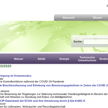
S
Netzwerk
Wissen
Suche:
Technischer
Wasser
Abfall
Energie
Boden,
Umweltschutz
03/2020
bringung im Krisenmodus
opp
che Kontrollverfahren während der COVID-19-Pandemie
 Beschlussfassung und Erhebung von Benutzungsgebühren in Zeiten der COVID 1
 Jänicke
liche Bewertung der Regelungen zur Wahrung kommunaler Handlungsfähigkeit im Bereich der
chaft und Hinweise zu Stundung und Erlass von Abfallgebühren
SCIP-Datenbank der ECHA und ihre Umsetzung durch § 62a KrWG-E
usser
n für Lieferanten, Verbraucher und Recyclingwirtschaft