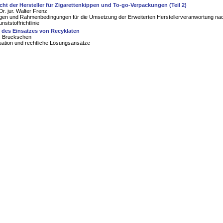
cht der Hersteller für Zigarettenkippen und To-go-Verpackungen (Teil 2)
Dr. jur. Walter Frenz
gen und Rahmenbedingungen für die Umsetzung der Erweiterten Herstellerveranwortung nac
ststoffrichtlinie
 des Einsatzes von Recyklaten
s Bruckschen
tuation und rechtliche Lösungsansätze