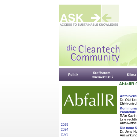
Stoffstrom-
Politik
Klima
management
AbfallR 
Abfallver
Dr. Olaf Kr
Elektronis
Kommunale
Pandemie
RAin Katrin
Eine recht
Abfallwirts
2025
Die neue 
2024
Dr. Jens N
2023
Auswirkunge