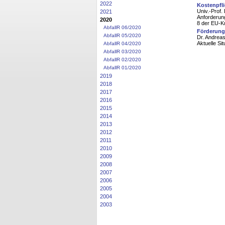
2022
Kostenpfli
Univ.-Prof. 
2021
Anforderun
2020
8 der EU-Kun
AbfallR 06/2020
Förderung
AbfallR 05/2020
Dr. Andrea
Aktuelle Si
AbfallR 04/2020
AbfallR 03/2020
AbfallR 02/2020
AbfallR 01/2020
2019
2018
2017
2016
2015
2014
2013
2012
2011
2010
2009
2008
2007
2006
2005
2004
2003