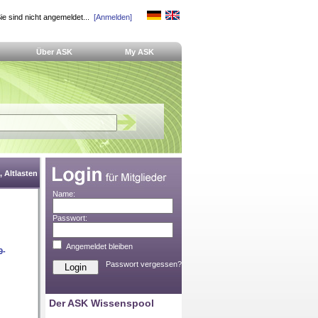
ie sind nicht angemeldet...
[Anmelden]
Über ASK
My ASK
 Altlasten
Name:
Passwort:
Angemeldet bleiben
9-
Passwort vergessen?
Der ASK Wissenspool