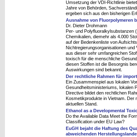
Umsetzung der VDI-Richtlinie bietet
Jahre von Behörden, Sachverständ
ergeben sich aus den bisherigen E
Ausnahme von Fluorpolymeren be
Dr. Dieter Drohmann
Per- und Polyfluoralkylsubstanzen 
Chemikalien, diemehr als 4.000 Sto
auf der Bedenkenliste von Aufsicht
Nichtregierungsorganisationen und 
aus dieser sehr umfangreichen Stof
toxisch für die menschliche Gesund
diesen Stoffen ist die Besorgnis ber
Auswirkungen sind bekannt.
Der rechtliche Rahmen für impor
Ein Zusammenspiel aus lokalen Vor
Gesundheitsministeriums, lokalen
Directive bildet den rechtlichen Ra
Kosmetikprodukte in Vietnam. Der n
aktuellen Stand.
Ethanol as a Developmental Toxi
Do the Available Data Meet the For
Classification under EU Law?
EuGH bejaht die Haftung des Qua
abweichenden Herstellungslande