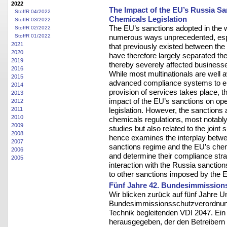
2022
The Impact of the EU’s Russia Sa
StoffR 04/2022
Chemicals Legislation
StoffR 03/2022
The EU’s sanctions adopted in the w
StoffR 02/2022
numerous ways unprecedented, espe
StoffR 01/2022
2021
that previously existed between th
2020
have therefore largely separated th
2019
thereby severely affected businesse
2016
While most multinationals are well 
2015
advanced compliance systems to en
2014
provision of services takes place, 
2013
impact of the EU’s sanctions on op
2012
legislation. However, the sanctions 
2011
2010
chemicals regulations, most notably
2009
studies but also related to the joint 
2008
hence examines the interplay betwe
2007
sanctions regime and the EU’s chemi
2006
and determine their compliance stra
2005
interaction with the Russia sancti
to other sanctions imposed by the 
Fünf Jahre 42. Bundesimmissio
Wir blicken zurück auf fünf Jahre 
Bundesimmissionsschutzverordnung 
Technik begleitenden VDI 2047. Ei
herausgegeben, der den Betreibern de