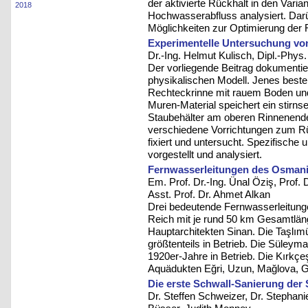
der aktivierte Rückhalt in den Varia
2018
Hochwasserabfluss analysiert. Dar
Möglichkeiten zur Optimierung der
Experimentelle Untersuchung v
Dr.-Ing. Helmut Kulisch, Dipl.-Phys.
Der vorliegende Beitrag dokumenti
physikalischen Modell. Jenes beste
Rechteckrinne mit rauem Boden und 
Muren-Material speichert ein stirnse
Staubehälter am oberen Rinnenend
verschiedene Vorrichtungen zum R
fixiert und untersucht. Spezifisch
vorgestellt und analysiert.
Fernwasserleitungen des Osmani
Em. Prof. Dr.-Ing. Ünal Öziş, Prof. 
Asst. Prof. Dr. Ahmet Alkan
Drei bedeutende Fernwasserleitun
Reich mit je rund 50 km Gesamtlän
Hauptarchitekten Sinan. Die Taşlımü
größtenteils in Betrieb. Die Süleyma
1920er-Jahre in Betrieb. Die Kırkçe
Aquädukten Eğri, Uzun, Mağlova, Gü
Die erste Schwall-Sanierung der S
Dr. Steffen Schweizer, Dr. Stephanie 