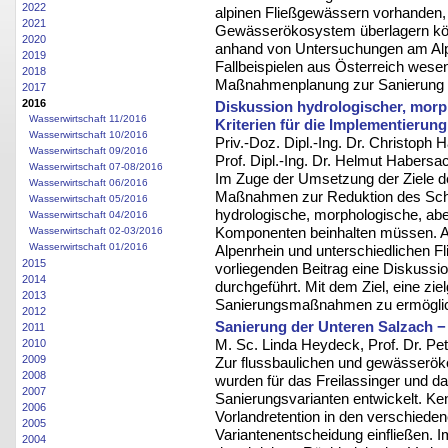
2022
alpinen Fließgewässern vorhanden,
2021
Gewässerökosystem überlagern könne
2020
anhand von Untersuchungen am Alp
2019
Fallbeispielen aus Österreich wesen
2018
Maßnahmenplanung zur Sanierung v
2017
2016
Diskussion hydrologischer, morp
Wasserwirtschaft 11/2016
Kriterien für die Implementier
Wasserwirtschaft 10/2016
Priv.-Doz. Dipl.-Ing. Dr. Christoph H
Wasserwirtschaft 09/2016
Prof. Dipl.-Ing. Dr. Helmut Habersac
Wasserwirtschaft 07-08/2016
Im Zuge der Umsetzung der Ziele d
Wasserwirtschaft 06/2016
Maßnahmen zur Reduktion des Schw
Wasserwirtschaft 05/2016
hydrologische, morphologische, abe
Wasserwirtschaft 04/2016
Komponenten beinhalten müssen. 
Wasserwirtschaft 02-03/2016
Wasserwirtschaft 01/2016
Alpenrhein und unterschiedlichen F
2015
vorliegenden Beitrag eine Diskussio
2014
durchgeführt. Mit dem Ziel, eine zi
2013
Sanierungsmaßnahmen zu ermögli
2012
Sanierung der Unteren Salzach 
2011
M. Sc. Linda Heydeck, Prof. Dr. Pe
2010
2009
Zur flussbaulichen und gewässerök
2008
wurden für das Freilassinger und d
2007
Sanierungsvarianten entwickelt. K
2006
Vorlandretention in den verschieden
2005
Variantenentscheidung einfließen. 
2004