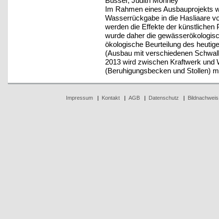
Büsser, Judith Monney
Im Rahmen eines Ausbauprojekts w
Wasserrückgabe in die Hasliaare vo
werden die Effekte der künstlichen
wurde daher die gewässerökologisch
ökologische Beurteilung des heutig
(Ausbau mit verschiedenen Schwal
2013 wird zwischen Kraftwerk und
(Beruhigungsbecken und Stollen) mi
Impressum
|
Kontakt
|
AGB
|
Datenschutz
|
Bildnachweis