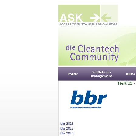
Stoffstrom-
Politik
Klima
management
Heft 11 
bbr 2018
bbr 2017
bbr 2016