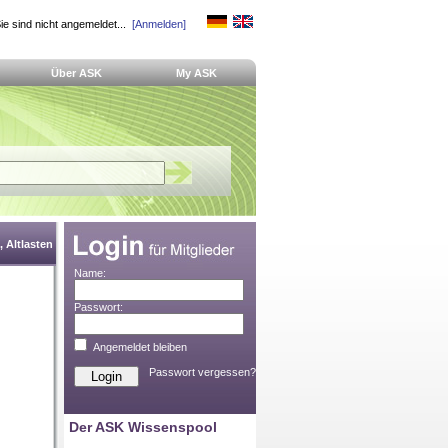
ie sind nicht angemeldet...
[Anmelden]
Über ASK
My ASK
 Altlasten
Name:
Passwort:
Angemeldet bleiben
Passwort vergessen?
Der ASK Wissenspool