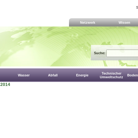
S
Netzwerk
Wissen
Suche:
Technischer
Wasser
Abfall
Energie
Boden,
Umweltschutz
- 2014