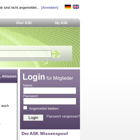
ie sind nicht angemeldet...
[Anmelden]
Über ASK
My ASK
 Altlasten
Name:
Passwort:
r auch
Angemeldet bleiben
Passwort vergessen?
r
Der ASK Wissenspool