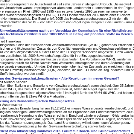
 Rolfsen
sservorsorgerecht in Deutschland ist seit zehn Jahren in stetigem Umbruch. Die insoweit
en Vorschriften waren ursprünglich vor allem dem Landesrecht zu entnehmen. In der Folge 
ereignisse am Rhein 1993 und 1995 kam es zwar bereits 1996 zu einer nennenswerten
des Wasserhaushaltsgesetzes (WHG).1 Das Elbehochwasser 2002 führte aber zu einem
en Normierungsschub: Der Bund erließ 2005 das Hochwasserschutzgesetz,2 mit dem die
en Vorschriften des WHG – vor allem in Form von Regelungsaufträgen für die Länder – mass
t wurden.
 Umweltqualitätsnormen nach dem Vorschlag der Kommission für eine Richtlinie zur
er Richtlinien 2000/60/EG und 2008/105/EG in Bezug auf prioritäre Stoffe im Bereich 
tik
nfried Haneklaus
dringlichen Zielen der Europäischen Wasserrahmenrichtlinie1 (WRRL) gehört das Erreichen 
ischen und ökologischen Zustands von Oberflächengewässern und Grundwasserkörpern. 
wird von den Mitgliedstaaten auf der Ebene der Flussgebietseinheiten umgesetzt. Dazu waren 
aten verpflichtet, bis 2009 Bewirtschaftungspläne für ihre Einzugsgebiete sowie
rogramme für jede Gebietseinheit zu verabschieden. Die Vorgaben der WRRL wurden in
d legislativ durch die Siebte Novelle zum Wasserhaushaltsgesetz und durch Änderung der
ergesetze umgesetzt. Um das Ziel eines guten chemischen Zustands zu erreichen, müsse
r die Umweltqualitätsnormen2 (UQN) einhalten, die auf EU-Ebene als sog. prioritäre und pri
 Stoffe festgelegt worden sind3.
lung des Gewässerschutzbeauftragten - Alte Regelungen im neuen Gewand?
lt Michael Scheier
iften über Stellung und Bestellung von Gewässerschutzbeauftragten sind seit über 35 Jahren
neuen WHG, das zum 1.3.2010 in Kraft getreten ist, bilden die Regelungen über den
hutzbeauftragten einen eigenen Abschnitt 4 im Kapitel 3 mit den §§ 64-66 WHG und haben d
rschriften in den § 21a-g WHG a.F. abgelöst.
lierung des Brandenburgischen Wassergesetzes
pp-Assenmacher
g des Landes Brandenburg hat am 15.12.2011 ein neues Wassergesetz verabschiedet1 und 
ung des bisherigen Landeswassergesetzes an die Ergebnisse der Föderalismusreform 2006
resultierende Neuordnung des Wasserrechts in Bund und Ländern vollzogen. Gleichzeitig hat
 die Novellierung auch dazu genutzt, landesspezifische Aspekte neu zu regeln, namentlich
eise das Wassernutzungsentgelt. Das Land Brandenburg will mit dem neuen Wassergesetz
as Nachhaltigkeitsprinzip bei der Gewässerbewirtschaftung stärker betonen.
richt vom Altlastentag Hannover 2012. Forum für Boden- und Grundwasserschutz