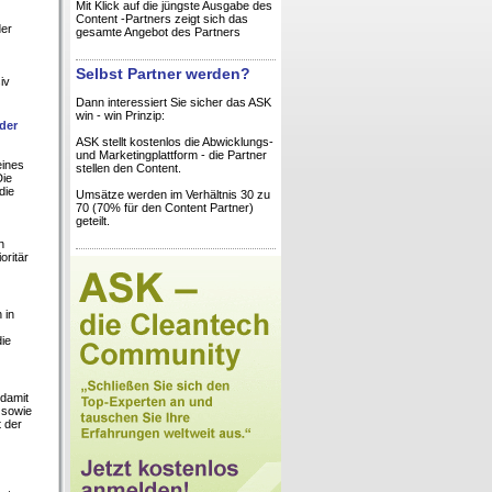
Mit Klick auf die jüngste Ausgabe des
Content -Partners zeigt sich das
der
gesamte Angebot des Partners
Selbst Partner werden?
iv
Dann interessiert Sie sicher das ASK
win - win Prinzip:
der
ASK stellt kostenlos die Abwicklungs-
und Marketingplattform - die Partner
eines
stellen den Content.
Die
die
Umsätze werden im Verhältnis 30 zu
70 (70% für den Content Partner)
geteilt.
n
oritär
 in
ie
damit
 sowie
 der