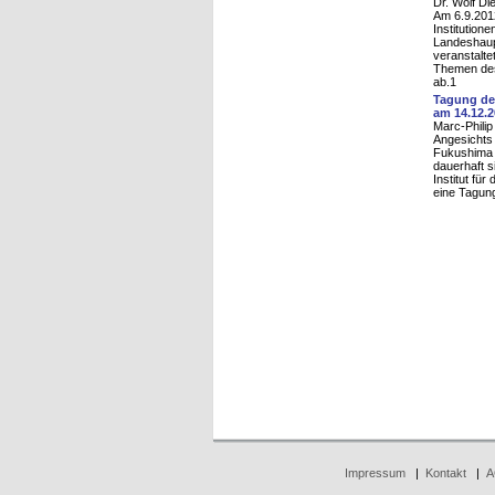
Dr. Wolf Di
Am 6.9.201
Institution
Landeshaup
veranstalt
Themen des
ab.1
Tagung des
am 14.12.
Marc-Philip
Angesichts
Fukushima 
dauerhaft s
Institut fü
eine Tagun
Impressum
|
Kontakt
|
A