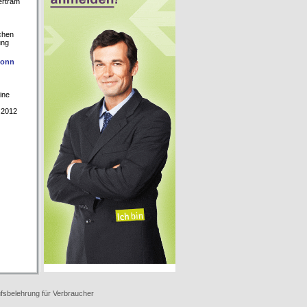
ertram
chen
ung
Bonn
ine
.2012
fsbelehrung für Verbraucher