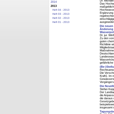
Dr. Michael
2014
Das Hochwa
2013
maßgeblich
Hochwasser
Heft 04 - 2013
Ergänzung 
Heft 03 - 2013
regelrecht
Heft 02 - 2013
einschlägig
ausgeweite
Heft 01 - 2013
Die neuen
Änderung d
Wasserpoli
Dr. jur. Wi
Zu den vor
guten chem
Richtlinie 
Mitgliedsta
Maßnahmenp
Deutschlan
Landeswass
Wasserkörpe
gefährliche
(Be-)Stel
Rechtsanwa
Die Vorschr
Kraft1. Im 
Gewässersc
Vorgängervo
Die Novel
Stefan Ko
Der Landta
die Anpass
die daraus 
Gesetzgeber
beispielsw
insgesamt d
Tagungsbe