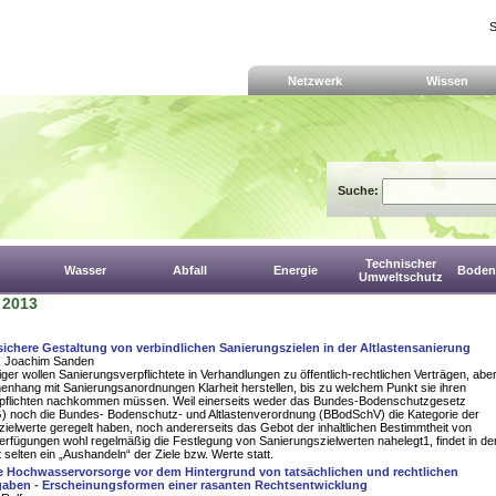
S
Netzwerk
Wissen
Suche:
Technischer
Wasser
Abfall
Energie
Boden,
Umweltschutz
- 2013
sichere Gestaltung von verbindlichen Sanierungszielen in der Altlastensanierung
r. Joachim Sanden
ger wollen Sanierungsverpflichtete in Verhandlungen zu öffentlich-rechtlichen Verträgen, abe
nhang mit Sanierungsanordnungen Klarheit herstellen, bis zu welchem Punkt sie ihren
pflichten nachkommen müssen. Weil einerseits weder das Bundes-Bodenschutzgesetz
 noch die Bundes- Bodenschutz- und Altlastenverordnung (BBodSchV) die Kategorie der
ielwerte geregelt haben, noch andererseits das Gebot der inhaltlichen Bestimmtheit von
fügungen wohl regelmäßig die Festlegung von Sanierungszielwerten nahelegt1, findet in de
t selten ein „Aushandeln“ der Ziele bzw. Werte statt.
e Hochwasservorsorge vor dem Hintergrund von tatsächlichen und rechtlichen
aben - Erscheinungsformen einer rasanten Rechtsentwicklung