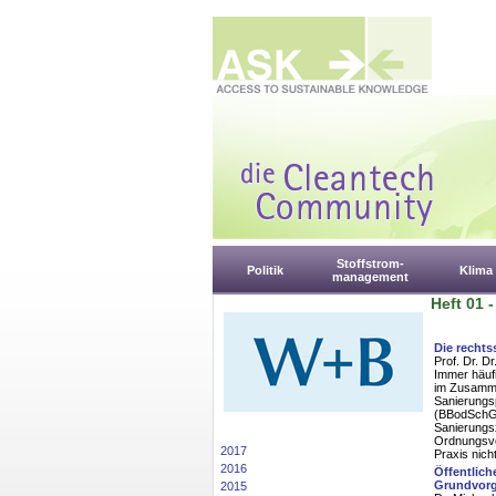
Stoffstrom-
Politik
Klima
management
Heft 01 
Die rechts
Prof. Dr. D
Immer häufi
im Zusamme
Sanierungs
(BBodSchG)
Sanierungsz
Ordnungsver
2017
Praxis nich
2016
Öffentlich
Grundvorg
2015