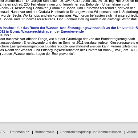
eter Sondermann, Dr. Jürgen Schneider, Dr. Uwe Kallert, Axel Lietzow, Dr.-Ing. Heinz-Ulrich B
2 trafen sich rd. 230 Teilnehmerinnen und Teilnehmer aus Behörden, Unternehmen und
en beim 21. Altlastentag Hannover „Forum für Boden- und Grundwasserschutz“, der von der
tstadt Hannover und der Ostfalia-Hochschule für angewandte Wissenschaften in Suderburg
et wurde. Sechs Workshops und ein kommunales Fachforum befassten sich mit unterschiedli
 Boden- und Grundwasserschutzes. Eine Fachausstellung rundete die eintägige Veranstalt
 Instituts für das Recht der Wasser- und Entsorgungswirtschaft an der Universität 
2012 in Bonn: Wasserrechtsfragen der Energiewende
 Kubitza
 der nach wie vor offenen Frage, wie auf der Grundlage der von der Bundesregierung nach
ausgegebenen Energiewende und des im Sommer 2011 verabschiedeten Gesetzespakets e
ichere Energieversorgung der Bundesrepublik gewährleistet werden kann, veranstaltete das
r das Recht der Wasser- und Entsorgungswirtschaft an der Universität Bonn (IRWE) am 14.12
g zu den „Wasserrechtsfragen der Energiewende“.
GB
|
Datenschutz
|
Bildnachweis
|
Öffentlichkeitsprinzip und Kommunikation
|
Widerru