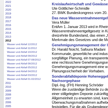
2022
Kreislaufwirtschaft und Gewässe
2021
Ute Göttlicher-Schmidle
2020
27. BWK Bundeskongress vom 20. 
2019
2018
Das neue Wasserentnahmeentgelt
2017
Vera Müller
2016
EntAm 1. Januar 2013 wird in Rhein
2015
Wasserentnahmeentgeltgesetz in Kraf
2014
dreizehnte Bundesland, das einen „
2013
Merkmale des Gesetzes und die Mot
2012
Wasser und Abfall 12/2012
Genehmigungsmanagement der I
Wasser und Abfall 11/2012
Dr. Harald Noichl, Safoura Madani
Wasser und Abfall 10/2012
Kommunale, gewerbliche und industri
Wasser und Abfall 09/2012
sorgfältige Planung, ein transpare
Wasser und Abfall 07-08/2012
eine rechtssichere Genehmigungsent
Wasser und Abfall 06/2012
Genehmigungsmanagement eine wicht
Wasser und Abfall 05/2012
Planungssicherheit der Vorhaben.
Wasser und Abfall 04/2012
Wasser und Abfall 03/2012
Sonderabfalldeponie Hohenegge
Wasser und Abfall 01-02/2012
Nachsorgephase
2011
Dipl.-Ing. (FH) Henning Schröder
2010
Wenn die zuständige Behörde zu d
2009
einer stillgelegten Deponie zukünft
2008
Allgemeinheit zu erwarten sind, kann
2007
Überwachungsmaßnahmen aufheben
2006
2005
feststellen. Für die als Grubendepo