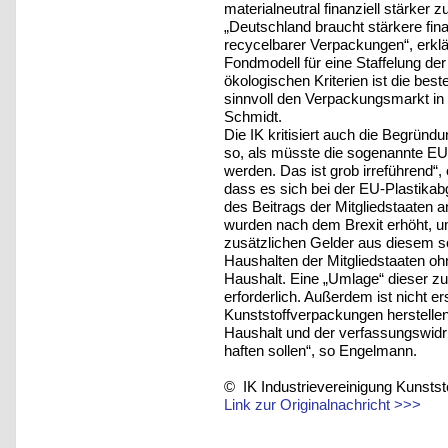
materialneutral finanziell stärker z
„Deutschland braucht stärkere fin
recycelbarer Verpackungen“, erklä
Fondmodell für eine Staffelung d
ökologischen Kriterien ist die best
sinnvoll den Verpackungsmarkt in R
Schmidt.
Die IK kritisiert auch die Begründ
so, als müsste die sogenannte EU
werden. Das ist grob irreführend“,
dass es sich bei der EU-Plastika
des Beitrags der Mitgliedstaaten a
wurden nach dem Brexit erhöht, 
zusätzlichen Gelder aus diesem so
Haushalten der Mitgliedstaaten o
Haushalt. Eine „Umlage“ dieser zus
erforderlich. Außerdem ist nicht e
Kunststoffverpackungen herstellen
Haushalt und der verfassungswidr
haften sollen“, so Engelmann.
© IK Industrievereinigung Kunsts
Link zur Originalnachricht >>>