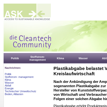
Stoffstrom-
Politik
Klima
Wasser
Abfa
management
Plastikabgabe belastet 
Nachrichten:
Kreislaufwirtschaft
Politik
Stoffstrom- management
Klima
Nach der Ankündigung der Ampe
Wasser
sogenannten Plastikabgabe zur
Abfall
Energie
Hersteller von Kunststoffverpa
Technischer Umweltschutz
von Wirtschaft und Verbraucher
Boden, Altlasten
Folgen einer solchen Abgabe hi
Plastikabgabe erhöht Produktpreis