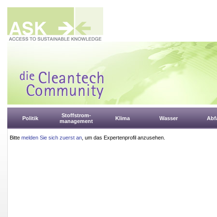
Stoffstrom-
Politik
Klima
Wasser
Abfa
management
Bitte
melden Sie sich zuerst an
, um das Expertenprofil anzusehen.