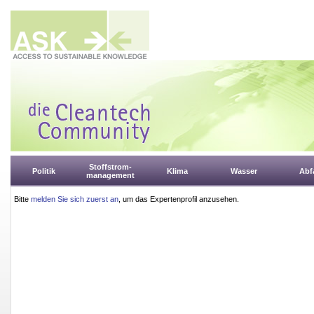
Stoffstrom-
Politik
Klima
Wasser
Abfa
management
Bitte
melden Sie sich zuerst an
, um das Expertenprofil anzusehen.