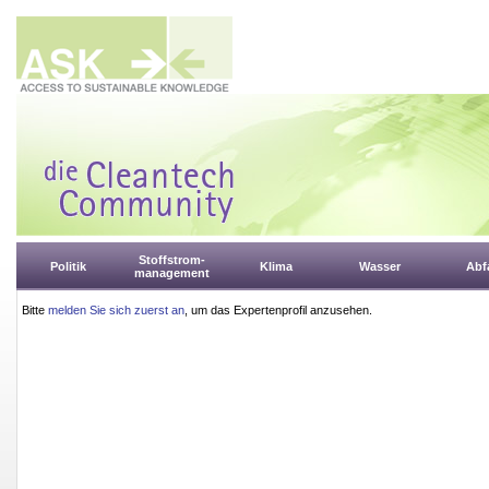
Stoffstrom-
Politik
Klima
Wasser
Abfa
management
Bitte
melden Sie sich zuerst an
, um das Expertenprofil anzusehen.