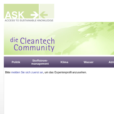
Stoffstrom-
Politik
Klima
Wasser
Abfa
management
Bitte
melden Sie sich zuerst an
, um das Expertenprofil anzusehen.