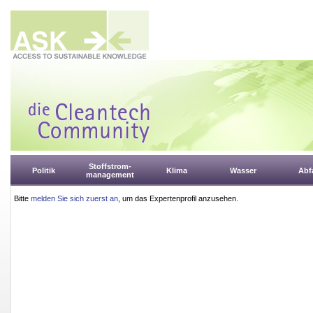
Stoffstrom-
Politik
Klima
Wasser
Abfa
management
Bitte
melden Sie sich zuerst an
, um das Expertenprofil anzusehen.