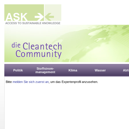
Stoffstrom-
Politik
Klima
Wasser
Abfa
management
Bitte
melden Sie sich zuerst an
, um das Expertenprofil anzusehen.