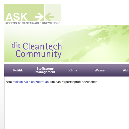
Stoffstrom-
Politik
Klima
Wasser
Abfa
management
Bitte
melden Sie sich zuerst an
, um das Expertenprofil anzusehen.