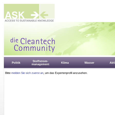
Stoffstrom-
Politik
Klima
Wasser
Abfa
management
Bitte
melden Sie sich zuerst an
, um das Expertenprofil anzusehen.