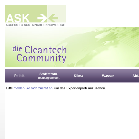
Stoffstrom-
Politik
Klima
Wasser
Abfa
management
Bitte
melden Sie sich zuerst an
, um das Expertenprofil anzusehen.