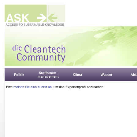
Stoffstrom-
Politik
Klima
Wasser
Abfa
management
Bitte
melden Sie sich zuerst an
, um das Expertenprofil anzusehen.