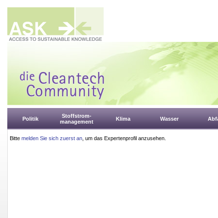
Stoffstrom-
Politik
Klima
Wasser
Abfa
management
Bitte
melden Sie sich zuerst an
, um das Expertenprofil anzusehen.