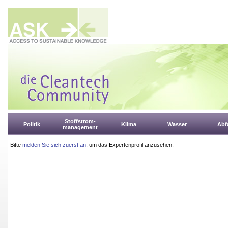
Stoffstrom-
Politik
Klima
Wasser
Abfa
management
Bitte
melden Sie sich zuerst an
, um das Expertenprofil anzusehen.