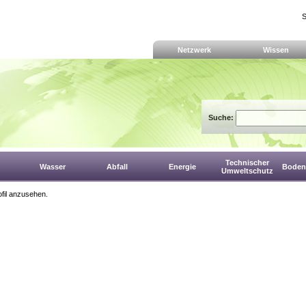
S
Netzwerk
Wissen
Suche:
Technischer
Wasser
Abfall
Energie
Boden,
Umweltschutz
fil anzusehen.