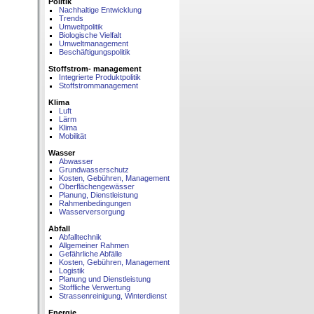
Politik
Nachhaltige Entwicklung
Trends
Umweltpolitik
Biologische Vielfalt
Umweltmanagement
Beschäftigungspolitik
Stoffstrom- management
Integrierte Produktpolitik
Stoffstrommanagement
Klima
Luft
Lärm
Klima
Mobilität
Wasser
Abwasser
Grundwasserschutz
Kosten, Gebühren, Management
Oberflächengewässer
Planung, Dienstleistung
Rahmenbedingungen
Wasserversorgung
Abfall
Abfalltechnik
Allgemeiner Rahmen
Gefährliche Abfälle
Kosten, Gebühren, Management
Logistik
Planung und Dienstleistung
Stoffliche Verwertung
Strassenreinigung, Winterdienst
Energie