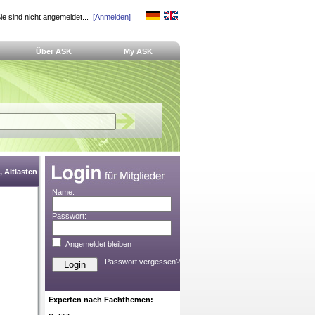
ie sind nicht angemeldet...
[Anmelden]
Über ASK
My ASK
 Altlasten
Name:
Passwort:
Angemeldet bleiben
Passwort vergessen?
Experten nach Fachthemen: