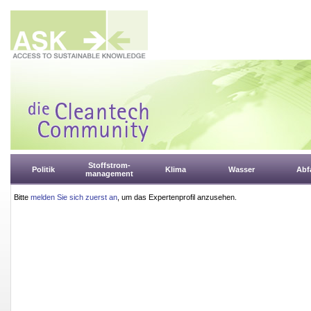
Stoffstrom-
Politik
Klima
Wasser
Abfa
management
Bitte
melden Sie sich zuerst an
, um das Expertenprofil anzusehen.