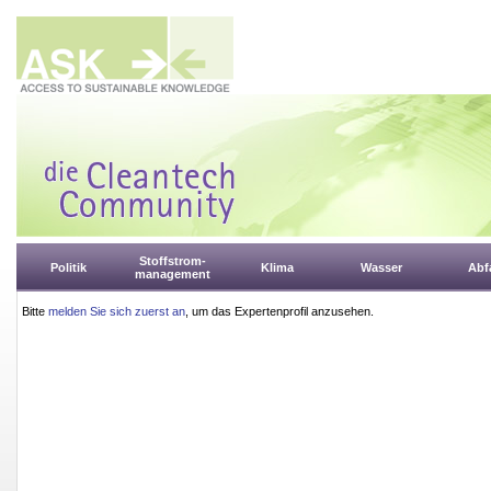
Stoffstrom-
Politik
Klima
Wasser
Abfa
management
Bitte
melden Sie sich zuerst an
, um das Expertenprofil anzusehen.