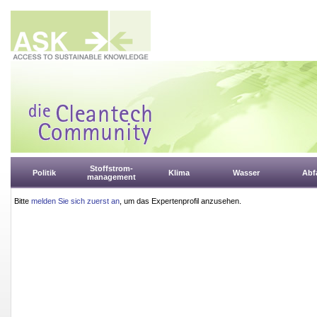
Stoffstrom-
Politik
Klima
Wasser
Abfa
management
Bitte
melden Sie sich zuerst an
, um das Expertenprofil anzusehen.