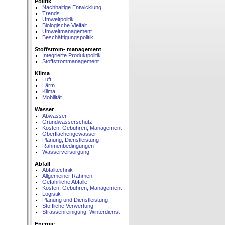
Politik
Nachhaltige Entwicklung
Trends
Umweltpolitik
Biologische Vielfalt
Umweltmanagement
Beschäftigungspolitik
Stoffstrom- management
Integrierte Produktpolitik
Stoffstrommanagement
Klima
Luft
Lärm
Klima
Mobilität
Wasser
Abwasser
Grundwasserschutz
Kosten, Gebühren, Management
Oberflächengewässer
Planung, Dienstleistung
Rahmenbedingungen
Wasserversorgung
Abfall
Abfalltechnik
Allgemeiner Rahmen
Gefährliche Abfälle
Kosten, Gebühren, Management
Logistik
Planung und Dienstleistung
Stoffliche Verwertung
Strassenreinigung, Winterdienst
Energie