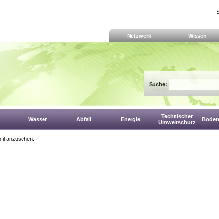
S
Netzwerk
Wissen
Suche:
Technischer
Wasser
Abfall
Energie
Boden,
Umweltschutz
fil anzusehen.