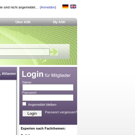
ie sind nicht angemeldet...
[Anmelden]
Über ASK
My ASK
 Altlasten
Name:
Passwort:
Angemeldet bleiben
Passwort vergessen?
Experten nach Fachthemen: