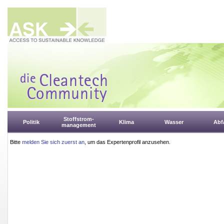
Stoffstrom-
Politik
Klima
Wasser
Abfa
management
Bitte
melden Sie sich zuerst an
, um das Expertenprofil anzusehen.