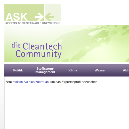
Stoffstrom-
Politik
Klima
Wasser
Abfa
management
Bitte
melden Sie sich zuerst an
, um das Expertenprofil anzusehen.