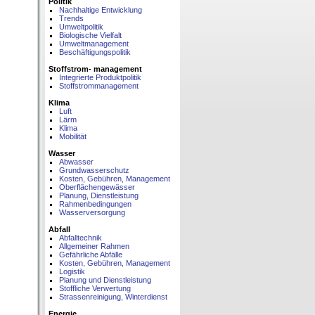
Politik
Nachhaltige Entwicklung
Trends
Umweltpolitik
Biologische Vielfalt
Umweltmanagement
Beschäftigungspolitik
Stoffstrom- management
Integrierte Produktpolitik
Stoffstrommanagement
Klima
Luft
Lärm
Klima
Mobilität
Wasser
Abwasser
Grundwasserschutz
Kosten, Gebühren, Management
Oberflächengewässer
Planung, Dienstleistung
Rahmenbedingungen
Wasserversorgung
Abfall
Abfalltechnik
Allgemeiner Rahmen
Gefährliche Abfälle
Kosten, Gebühren, Management
Logistik
Planung und Dienstleistung
Stoffliche Verwertung
Strassenreinigung, Winterdienst
Energie