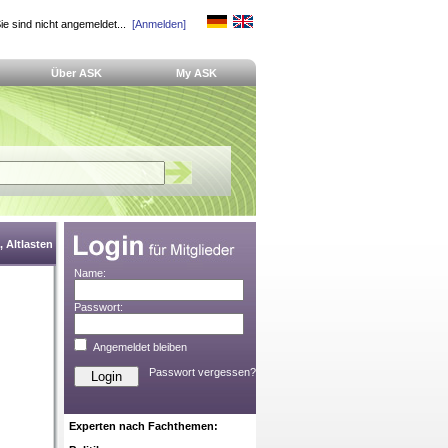
ie sind nicht angemeldet...
[Anmelden]
Über ASK
My ASK
 Altlasten
Name:
Passwort:
Angemeldet bleiben
Passwort vergessen?
Experten nach Fachthemen: