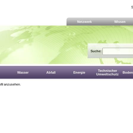
S
Netzwerk
Wissen
Suche:
Technischer
Wasser
Abfall
Energie
Boden,
Umweltschutz
fil anzusehen.