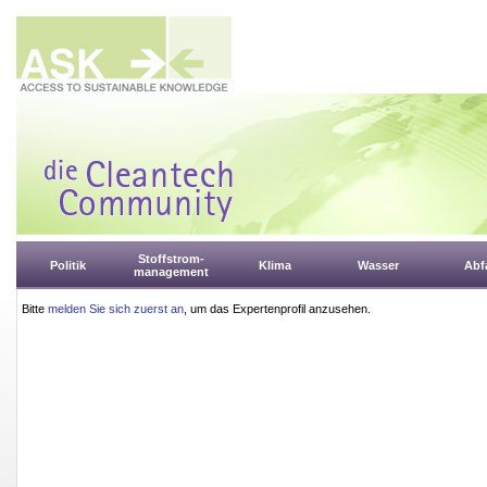
Stoffstrom-
Politik
Klima
Wasser
Abfa
management
Bitte
melden Sie sich zuerst an
, um das Expertenprofil anzusehen.