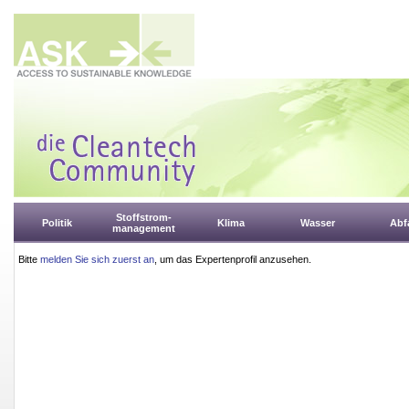
Stoffstrom-
Politik
Klima
Wasser
Abfa
management
Bitte
melden Sie sich zuerst an
, um das Expertenprofil anzusehen.