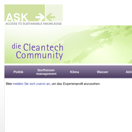
Stoffstrom-
Politik
Klima
Wasser
Abfa
management
Bitte
melden Sie sich zuerst an
, um das Expertenprofil anzusehen.