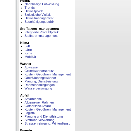
Politik
Nachhaltige Entwicklung
Trends
Umweltpolitik
Biologische Vielfalt
Umweltmanagement
Beschäftigungspolitik
Stoffstrom- management
Integrierte Produktpolitik
Stoffstrommanagement
Klima
Luft
Lärm
Klima
Mobilität
Wasser
Abwasser
Grundwasserschutz
Kosten, Gebühren, Management
Oberflächengewässer
Planung, Dienstleistung
Rahmenbedingungen
Wasserversorgung
Abfall
Abfalltechnik
Allgemeiner Rahmen
Gefährliche Abfälle
Kosten, Gebühren, Management
Logistik
Planung und Dienstleistung
Stoffliche Verwertung
Strassenreinigung, Winterdienst
Energie