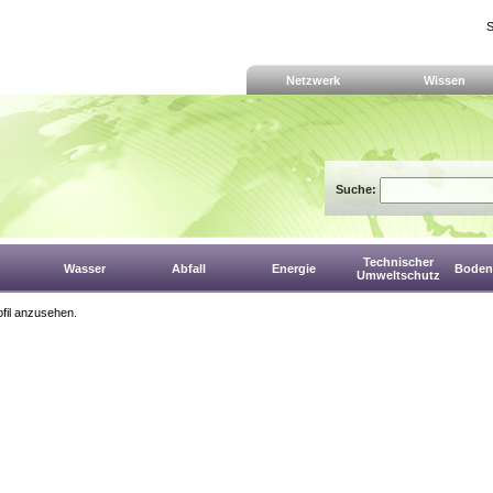
S
Netzwerk
Wissen
Suche:
Technischer
Wasser
Abfall
Energie
Boden,
Umweltschutz
fil anzusehen.