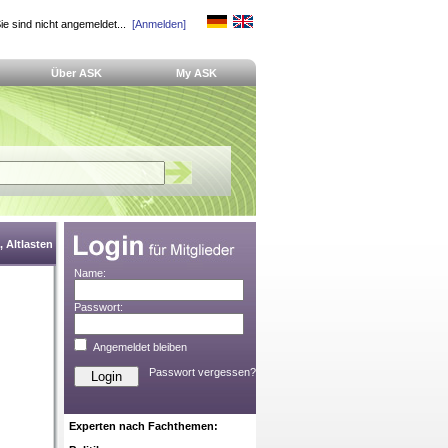
ie sind nicht angemeldet...
[Anmelden]
Über ASK
My ASK
 Altlasten
Name:
Passwort:
Angemeldet bleiben
Passwort vergessen?
Experten nach Fachthemen: