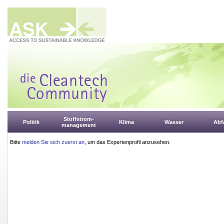
Stoffstrom-
Politik
Klima
Wasser
Abfa
management
Bitte
melden Sie sich zuerst an
, um das Expertenprofil anzusehen.