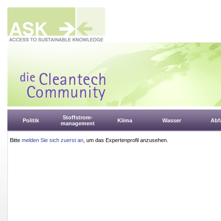
Stoffstrom-
Politik
Klima
Wasser
Abfa
management
Bitte
melden Sie sich zuerst an
, um das Expertenprofil anzusehen.