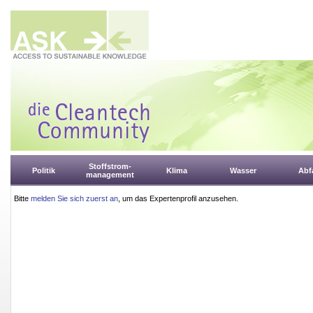
Stoffstrom-
Politik
Klima
Wasser
Abfa
management
Bitte
melden Sie sich zuerst an
, um das Expertenprofil anzusehen.