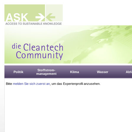
Stoffstrom-
Politik
Klima
Wasser
Abfa
management
Bitte
melden Sie sich zuerst an
, um das Expertenprofil anzusehen.