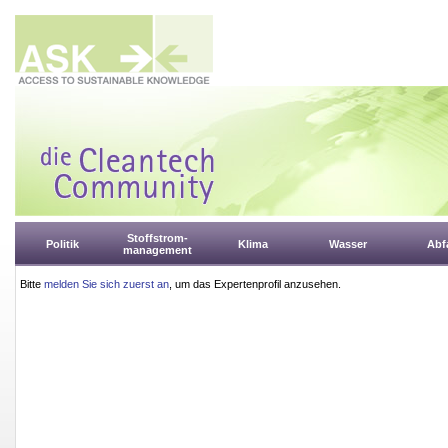
Stoffstrom-
Politik
Klima
Wasser
Abfa
management
Bitte
melden Sie sich zuerst an
, um das Expertenprofil anzusehen.