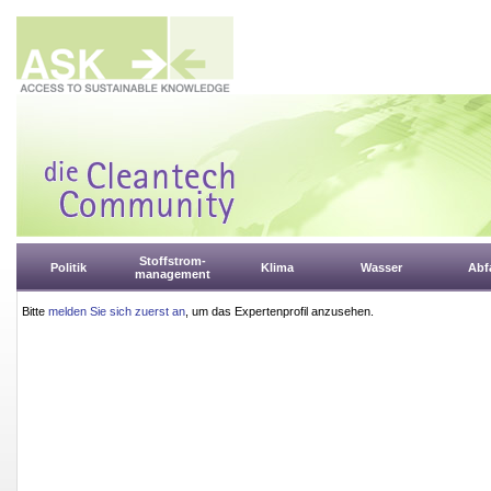
Stoffstrom-
Politik
Klima
Wasser
Abfa
management
Bitte
melden Sie sich zuerst an
, um das Expertenprofil anzusehen.