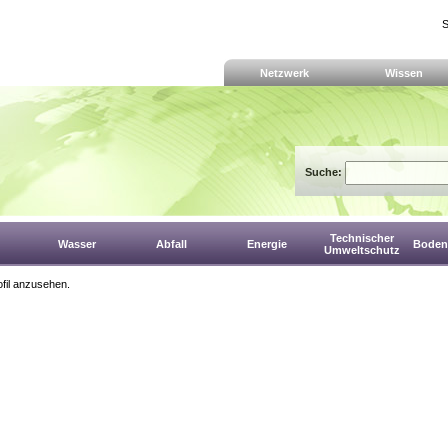
S
Netzwerk
Wissen
Suche:
Technischer
Wasser
Abfall
Energie
Boden,
Umweltschutz
fil anzusehen.