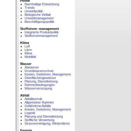
Politik
Nachhaltige Entwicklung
Trends
Umweltpolitik
Biologische Vielfalt
Umweltmanagement
Beschäftigungspolitik
Stoffstrom- management
Integrierte Produktpolitik
Stoffstrommanagement
Klima
Luft
Lärm
Klima
Mobilität
Wasser
Abwasser
Grundwasserschutz
Kosten, Gebühren, Management
Oberflächengewässer
Planung, Dienstleistung
Rahmenbedingungen
Wasserversorgung
Abfall
Abfalltechnik
Allgemeiner Rahmen
Gefährliche Abfälle
Kosten, Gebühren, Management
Logistik
Planung und Dienstleistung
Stoffliche Verwertung
Strassenreinigung, Winterdienst
Energie