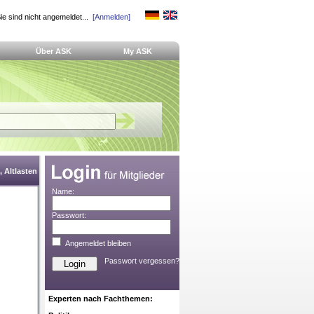
ie sind nicht angemeldet...
[Anmelden]
Über ASK
My ASK
 Altlasten
Name:
Passwort:
Angemeldet bleiben
Passwort vergessen?
Experten nach Fachthemen: